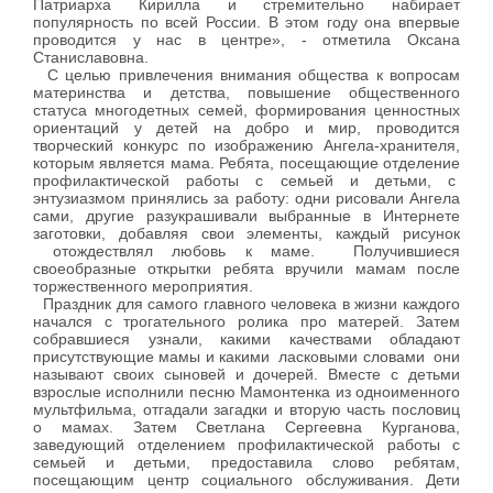
Патриарха Кирилла и стремительно набирает
популярность по всей России. В этом году она впервые
проводится у нас в центре», - отметила Оксана
Станиславовна.
С целью привлечения внимания общества к вопросам
материнства и детства, повышение общественного
статуса многодетных семей, формирования ценностных
ориентаций у детей на добро и мир, проводится
творческий конкурс по изображению Ангела-хранителя,
которым является мама. Ребята, посещающие отделение
профилактической работы с семьей и детьми, с
энтузиазмом принялись за работу: одни рисовали Ангела
сами, другие разукрашивали выбранные в Интернете
заготовки, добавляя свои элементы, каждый рисунок
отождествлял любовь к маме. Получившиеся
своеобразные открытки ребята вручили мамам после
торжественного мероприятия.
Праздник для самого главного человека в жизни каждого
начался с трогательного ролика про матерей. Затем
собравшиеся узнали, какими качествами обладают
присутствующие мамы и какими ласковыми словами они
называют своих сыновей и дочерей. Вместе с детьми
взрослые исполнили песню Мамонтенка из одноименного
мультфильма, отгадали загадки и вторую часть пословиц
о мамах. Затем Светлана Сергеевна Курганова,
заведующий отделением профилактической работы с
семьей и детьми, предоставила слово ребятам,
посещающим центр социального обслуживания. Дети