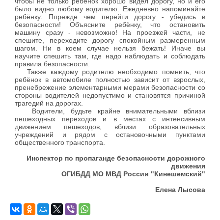
чтобы не только ребёнок хорошо видел дорогу, но и его
было видно любому водителю. Ежедневно напоминайте
ребёнку: Ппрежде чем перейти дорогу - убедись в
безопасности! Объясните ребёнку, что остановить
машину сразу - невозможно! На проезжей части, не
спешите, переходите дорогу спокойным размеренным
шагом. Ни в коем случае нельзя бежать! Иначе вы
научите спешить там, где надо наблюдать и соблюдать
правила безопасности.
Также каждому родителю необходимо помнить, что
ребёнок в автомобиле полностью зависит от взрослых,
пренебрежение элементарными мерами безопасности со
стороны водителей недопустимо и становятся причиной
трагедий на дорогах.
Водители, будьте крайне внимательными вблизи
пешеходных переходов и в местах с интенсивным
движением пешеходов, вблизи образовательных
учреждений и рядом с остановочными пунктами
общественного транспорта.
Инспектор по пропаганде безопасности дорожного
движения
ОГИБДД МО МВД России "Кинешемский"
Елена Лысова