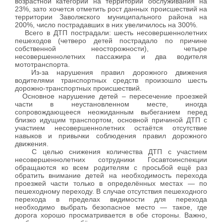
возрастной категории на территории обслуживания на
23%, зато хочется отметить рост данных происшествий на
территории Заволжского муниципального района на
200%, число пострадавших в них увеличилось на 300%.
Всего в ДТП пострадали: шесть несовершеннолетних
пешеходов (четверо детей пострадало по причине
собственной неосторожности), четыре
несовершеннолетних пассажира и два водителя
мототранспорта.
Из-за нарушения правил дорожного движения
водителями транспортных средств произошло шесть
дорожно-транспортных происшествий.
Основное нарушение детей – пересечение проезжей
части в неустановленном месте, иногда
сопровождающееся неожиданным выбеганием перед
близко идущим транспортом, основной причиной ДТП с
участием несовершеннолетних остаётся отсутствие
навыков и привычки соблюдения правил дорожного
движения.
С целью снижения количества ДТП с участием
несовершеннолетних сотрудники Госавтоинспекции
обращаются ко всем родителям с просьбой ещё раз
обратить внимание детей на необходимость перехода
проезжей части только в определённых местах — по
пешеходному переходу. В случае отсутствия пешеходного
перехода в пределах видимости для перехода
необходимо выбрать безопасное место — такое, где
дорога хорошо просматривается в обе стороны. Важно,