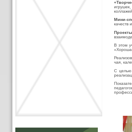
«Творче
игрушек
коллажей
Мини-сп
качеств и
Проекты
взаимоде
В этом у
«Хороша 
Реализов
чая, кал
С целью
реализа
Показат
педагог
професси