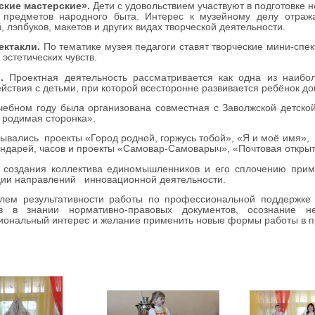
ские мастерские».
Дети с удовольствием участвуют в подготовке н
, предметов народного быта. Интерес к музейному делу отража
, лэпбуков, макетов и других видах творческой деятельности.
ектакли.
По тематике музея педагоги ставят творческие мини-спек
 эстетических чувств.
.
Проектная деятельность рассматривается как одна из наибо
йствия с детьми, при которой всесторонне развивается ребёнок до
чебном году была организована совместная с Заволжской детской
родимая сторонка».
ывались проекты «Город родной, горжусь тобой», «Я и моё имя»,
ендарей, часов и проекты «Самовар-Самоварыч», «Почтовая откры
 создания коллектива единомышленников и его сплочению приме
ции направлений инновационной деятельности.
елем результативности работы по профессиональной поддержке 
ов в знании нормативно-правовых документов, осознание
ональный интерес и желание применить новые формы работы в пр