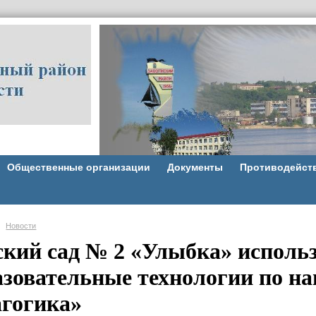
Общественные организации
Документы
Противодейст
Новости
ский сад № 2 «Улыбка» исполь
азовательные технологии по н
агогика»