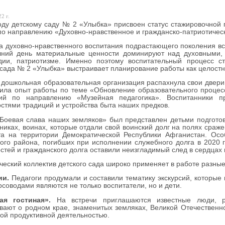
2 г.
оду детскому саду № 2 «Улыбка» присвоен статус стажировочной
по направлению «Духовно-нравственное и гражданско-патриотичес
 духовно-нравственного воспитания подрастающего поколения всег
шний день материальные ценности доминируют над духовными, 
дии, патриотизме. Именно поэтому воспитательный процесс с
 сада № 2 «Улыбка» выстраивает планирование работы как целост
 дошкольная образовательная организация распахнула свои двери 
ила опыт работы по теме «Обновление образовательного процес
гий по направлению «Музейная педагогика». Воспитанники п
стями традиций и устройства быта наших предков.
Боевая слава наших земляков» был представлен детьми подготови
никах, воинах, которые отдали свой воинский долг на полях сраж
та на территории Демократической Республики Афганистан. Осо
ого района, погибших при исполнении служебного долга в 2020
стей и гражданского долга оставили неизгладимый след в сердцах
ческий коллектив детского сада широко применяет в работе разн
ии.
Педагоги продумали и составили тематику экскурсий, которые п
урсоводами являются не только воспитатели, но и дети.
ая гостиная».
На встречи приглашаются известные люди, ра
вают о родном крае, знаменитых земляках, Великой Отечественно
ой продуктивной деятельностью.