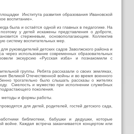
 площадки Института развития образования Ивановской
кое воспитание».
да была и остаётся одной из главных в педагогике. На
поэтому у детей искажены представления о доброте,
тановится стержневым, основополагающим. Коллектив
ную систему воспитательных мер.
для руководителей детских садов Заволжского района и
са через использование современных образовательных
ровели экскурсию «Русская изба» и познакомили с
тельной группы. Ребята рассказали о своих земляках,
ения Великой Отечественной войны и во время военного
бенно трогательно было слышать рассказы о жителях
 году. Смелость и мужество при исполнении служебных
 подрастающего поколения.
ые методы и формы работы.
роводятся для детей, родителей, гостей детского сада,
ботники библиотеки, бабушки и дедушки, которые
й войне. Каждая встреча заканчивается концертом или