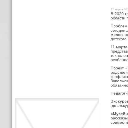
17 марта 202
В 2020 г
области 
Проблема
сегодня
милосер
детского
11 марта
представ
техноло
особенно
Проект «
родствен
конфлик
Заволжск
обязанно
Педагоги
Экскурс
где экск
«Музейн
рассказы
совместн