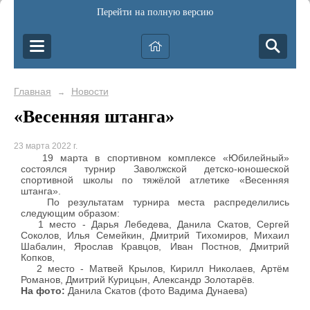
Перейти на полную версию
Главная
Новости
→
«Весенняя штанга»
23 марта 2022 г.
19 марта в спортивном комплексе «Юбилейный»
состоялся турнир Заволжской детско-юношеской
спортивной школы по тяжёлой атлетике «Весенняя
штанга».
По результатам турнира места распределились
следующим образом:
1 место - Дарья Лебедева, Данила Скатов, Сергей
Соколов, Илья Семейкин, Дмитрий Тихомиров, Михаил
Шабалин, Ярослав Кравцов, Иван Постнов, Дмитрий
Копков,
2 место - Матвей Крылов, Кирилл Николаев, Артём
Романов, Дмитрий Курицын, Александр Золотарёв.
На фото:
Данила Скатов (фото Вадима Дунаева)