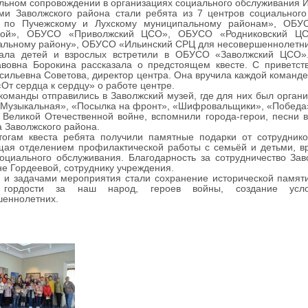
льном сопровождении в организациях социального обслуживания И
 Заволжского района стали ребята из 7 центров социально
по Пучежскому и Лухскому муниципальному районам», ОБУ
кой», ОБУСО «Приволжский ЦСО», ОБУСО «Родниковский Ц
льному району», ОБУСО «Ильинский СРЦ для несовершеннолетних»
 детей и взрослых встретили в ОБУСО «Заволжский ЦСО».
авовна Борокина рассказала о предстоящем квесте. С приветст
сильевна Советова, директор центра. Она вручила каждой команд
«От сердца к сердцу» о работе центре.
манды отправились в Заволжский музей, где для них был органи
«Музыкальная», «Посылка на фронт», «Шифровальщики», «Победа».
 Великой Отечественной войне, вспомнили города-герои, песни в
 Заволжского района.
ам квеста ребята получили памятные подарки от сотрудников
щая отделением профилактической работы с семьёй и детьми, в
социального обслуживания. Благодарность за сотрудничество З
е Гордеевой, сотруднику учреждения.
 задачами мероприятия стали сохранение исторической памяти 
 гордости за наш народ, героев войны, создание услов
шеннолетних.