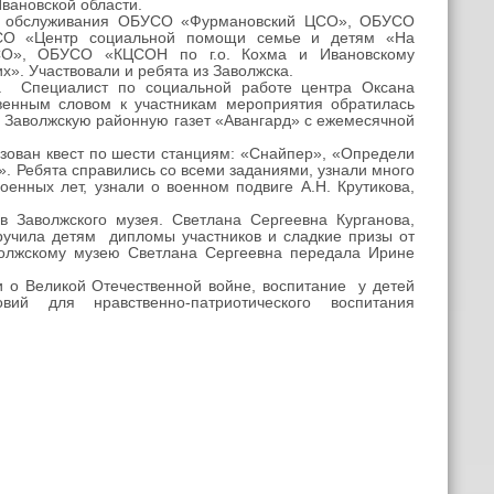
вановской области.
го обслуживания ОБУСО «Фурмановский ЦСО», ОБУСО
СО «Центр социальной помощи семье и детям «На
СО», ОБУСО «КЦСОН по г.о. Кохма и Ивановскому
. Участвовали и ребята из Заволжска.
 Специалист по социальной работе центра Оксана
венным словом к участникам мероприятия обратилась
е Заволжскую районную газет «Авангард» с ежемесячной
зован квест по шести станциям: «Снайпер», «Определи
 Ребята справились со всеми заданиями, узнали много
оенных лет, узнали о военном подвиге А.Н. Крутикова,
 Заволжского музея. Светлана Сергеевна Курганова,
ручила детям дипломы участников и сладкие призы от
аволжскому музею Светлана Сергеевна передала Ирине
о Великой Отечественной войне, воспитание у детей
ий для нравственно-патриотического воспитания