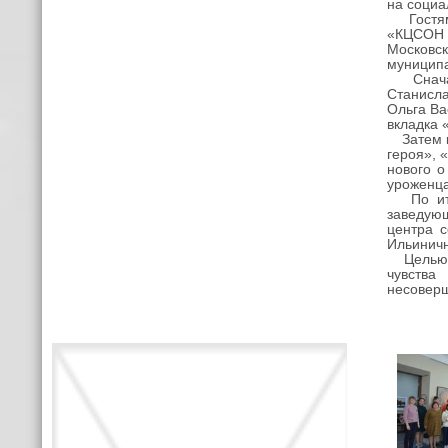
на социа
Гостями
«КЦСОН 
Московс
муниципа
Сначала
Станисл
Ольга Ва
вкладка 
Затем ко
героя», 
нового о
уроженца
По итог
заведую
центра 
Ильиничн
Целью и
чувства
несовер