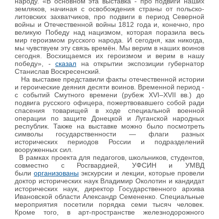
народу. «В основном эта выставка - про подвиги наших
земляков, начиная с освобождения страны от польско-
литовских захватчиков, про подвиги в период Северной
войны и Отечественной войны 1812 года и, конечно, про
великую Победу над нацизмом, которая поразила весь
мир героизмом русского народа. И сегодня, как никогда,
мы чувствуем эту связь времён. Мы верим в наших воинов
сегодня. Восхищаемся их героизмом и верим в нашу
победу», -
сказал
на открытии экспозиции губернатор
Станислав Воскресенский.
На выставке представили факты отечественной истории
и героические деяния десяти воинов. Временной период -
с событий Смутного времени (рубеж XVI–XVII вв.) до
подвига русского офицера, пожертвовавшего собой ради
спасения товарищей в ходе специальной военной
операции по защите Донецкой и Луганской народных
республик. Также на выставке можно было посмотреть
символы государственности — флаги разных
исторических периодов России и подразделений
вооруженных сил.
В рамках проекта для педагогов, школьников, студентов,
совместно с Росгвардией, УФСИН и УМВД
были
организованы
экскурсии и лекции, которые провели
доктор исторических наук Владимир Околотин и кандидат
исторических наук, директор Государственного архива
Ивановской области Александр Семененко. Специальные
мероприятия посетили порядка семи тысяч человек.
Кроме того, в арт-пространстве железнодорожного