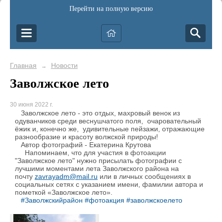
Перейти на полную версию
Главная
Новости
→
Заволжское лето
30 июня 2022 г.
Заволжское лето - это отдых, махровый венок из
одуванчиков среди веснушчатого поля, очаровательный
ёжик и, конечно же, удивительные пейзажи, отражающие
разнообразие и красоту волжской природы!
Автор фотографий - Екатерина Крутова
Напоминаем, что для участия в фотоакции
"Заволжское лето" нужно присылать фотографии с
лучшими моментами лета Заволжского района на
почту
zavrayadm@mail.ru
или в личных сообщениях в
социальных сетях с указанием имени, фамилии автора и
пометкой «Заволжское лето».
#Заволжскийрайон
#фотоакция
#заволжскоелето