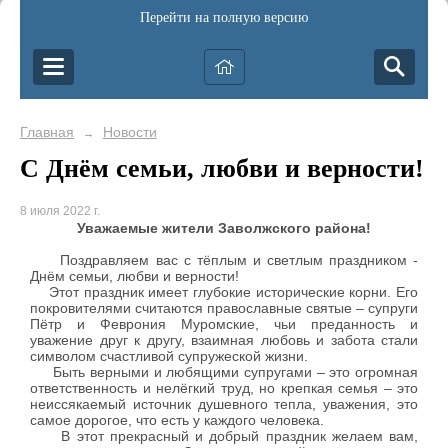
Перейти на полную версию
Главная
Новости
→
С Днём семьи, любви и верности!
8 июля 2022 г.
Уважаемые жители Заволжского района!
Поздравляем вас с тёплым и светлым праздником -
Днём семьи, любви и верности!
Этот праздник имеет глубокие исторические корни. Его
покровителями считаются православные святые – супруги
Пётр и Феврония Муромские, чьи преданность и
уважение друг к другу, взаимная любовь и забота стали
символом счастливой супружеской жизни.
Быть верными и любящими супругами – это огромная
ответственность и нелёгкий труд, но крепкая семья – это
неиссякаемый источник душевного тепла, уважения, это
самое дорогое, что есть у каждого человека.
В этот прекрасный и добрый праздник желаем вам,