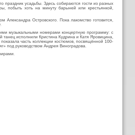
о праздник усадьбы. Здесь собираются гости из разных
ры, побыть хоть на минуту барыней или крестьянкой,
м Александра Островского. Пока лакомство готовится,
.
воими музыкальными номерами концертную программу: с
 танец исполнили Кристина Кудрина и Катя Яровицина,
 показала часть коллекции костюмов, посвящённой 100-
яг» под руководством Андрея Виноградова.
нирами.