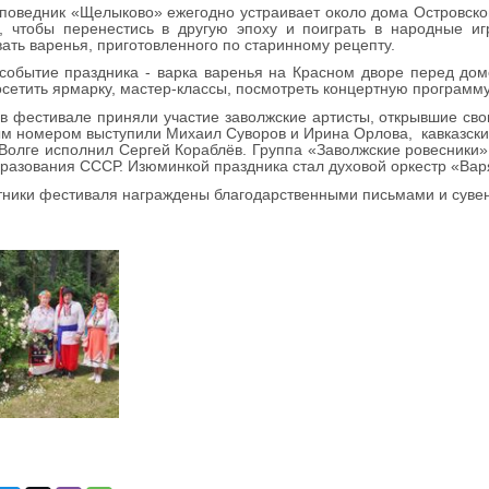
поведник «Щелыково» ежегодно устраивает около дома Островског
, чтобы перенестись в другую эпоху и поиграть в народные иг
ать варенья, приготовленного по старинному рецепту.
событие праздника - варка варенья на Красном дворе перед домо
сетить ярмарку, мастер-классы, посмотреть концертную программу
в фестивале приняли участие заволжские артисты, открывшие с
м номером выступили Михаил Суворов и Ирина Орлова, кавказский
Волге исполнил Сергей Кораблёв. Группа «Заволжские ровесники»
разования СССР. Изюминкой праздника стал духовой оркестр «Вар
тники фестиваля награждены благодарственными письмами и суве