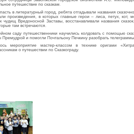
льное путешествие по сказкам.
пасть в литературный город, ребята отгадывали названия сказочно
ли произведения, в которых главные герои – лиса, петух, кот, 
х чудищ Вредоносной Заставы, восстанавливали названия сказо
торые там встречаются.
йном саду путешественники научились колдовать с помощью сказ
 Премудрой и помогли Почтальону Печкину разобрать телеграммы
лось мероприятие мастер-классом в технике оригами «Хитр
ассникам о путешествии по Сказкограду.