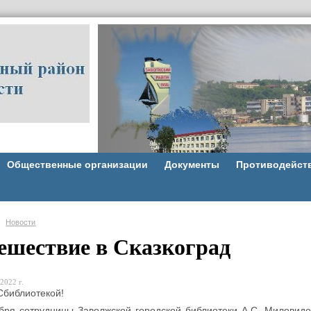
Общественные организации
Документы
Противодейст
Новости
ешествие в Сказкоград
2022 г.
Сбиблиотекой!
бря сотрудницы Заволжской городской библиотеки А.С. Миловидов