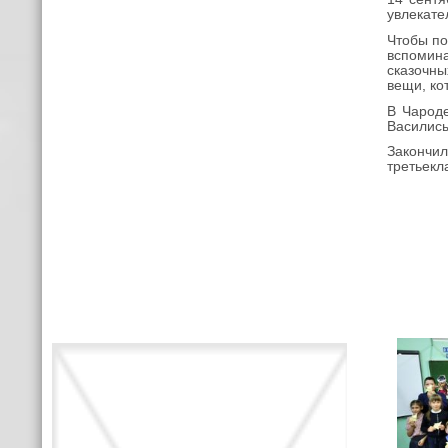
увлекате
Чтобы по
вспомина
сказочны
вещи, ко
В Чароде
Василисы
Закончи
третьекл