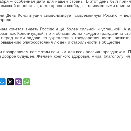
ря – особенная дата для нашей страны. В этот день был принят
 высшей ценностью, а его права и свободы – неизменными приорит
 День Конституции символизирует современную Россию – велик
арода.
м хочется видеть Россию ещё более сильной и успешной. А для
ованных Конституцией, но и обязанностях каждого гражданина с
 перед нами задачи по укреплению государственности, развити
повышению благосостояния людей и стабильности в обществе.
поздравляем вас с этим важным для всех россиян праздником. Пус
и доброе будущее. Желаем крепкого здоровья, мира, благополучия