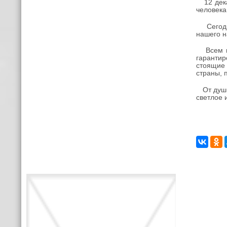
12 декаб
человека
Сегодня
нашего н
Всем на
гарантир
стоящие
страны, 
От души 
светлое 