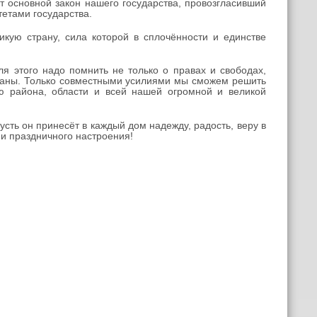
 основной закон нашего государства, провозгласивший
етами государства.
ую страну, сила которой в сплочённости и единстве
 этого надо помнить не только о правах и свободах,
траны. Только совместными усилиями мы сможем решить
ю района, области и всей нашей огромной и великой
ть он принесёт в каждый дом надежду, радость, веру в
 и праздничного настроения!