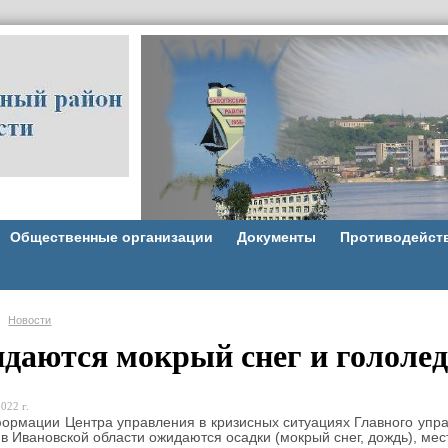
Общественные организации
Документы
Противодейст
Новости
даются мокрый снег и гололе
022 г.
мации Центра управления в кризисных ситуациях Главного управ
 в Ивановской области ожидаются осадки (мокрый снег, дождь), ме