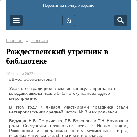
Перейти на полную версию
Главная
Новости
→
Рождественский утренник в
библиотеке
10 января 2023 г.
#ВместеСбиблиотекой!
Уже стало традицией в зимние каникулы приглашать
младших школьников в библиотеку на новогоднее
мероприятие.
В этом году 7 января участниками праздника стали
четвероклассники средней школы № 3 и их родители.
Ведущие Н.В. Петриченко, Т.В. Воронова и Т.Н. Наумова в
роли Снегурочки поздравили всех с Новым годом,
Рождеством и предложили гостям музыкальные игры,
веселые конкурсы, эстафеты и мастер-классы.