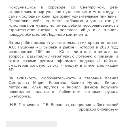
Покружившись в хороводе со Снегурочкой, дети
отправились в виртуальное путешествие в Антарктиду, в
самый холодный край, где живут удивительные пингвины.
Представив себя на месте забавных и умных птиц и
исполнив под музыку их танец, ребята посоревновались в
строительстве гнезда, в переносе яйца и в знаниях
повадок обитателей Ледяного континента.
Затем ребят ожидала увлекательная викторина по сказке
А.С. Пушкина «О рыбаке и рыбке», которой в 2023 году
исполняется 190 лет. Юные читатели ответили на
вопросы, разыграли литературную лотерею с призами, а
затем своими руками оформили подводный пейзаж,
смастерив золотую рыбку и медузу в стиле аппликации
3D.
За активность, любознательность и старание Ксения
Смоголева, Мария Корегина, Ксения Нутина, Кирилл
Митронин, Илья Круглов и Кирилл Щенков получили
новогодние подарки от библиотеки, которые вручила
Снегурочка.
Н.В. Петриченко, Т.В. Воронова, специалисты Заволжской
городской библиотеки