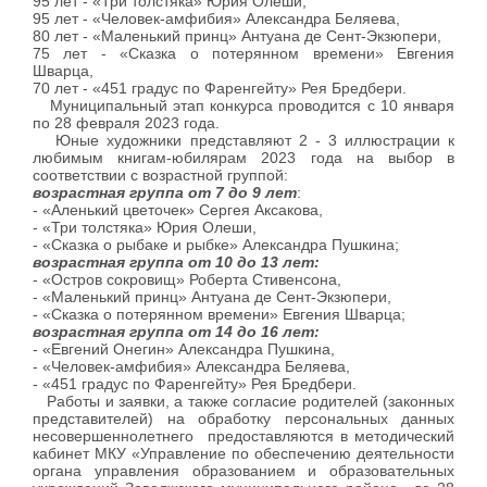
95 лет - «Три толстяка» Юрия Олеши,
95 лет - «Человек-амфибия» Александра Беляева,
80 лет - «Маленький принц» Антуана де Сент-Экзюпери,
75 лет - «Сказка о потерянном времени» Евгения
Шварца,
70 лет - «451 градус по Фаренгейту» Рея Бредбери.
Муниципальный этап конкурса проводится с 10 января
по 28 февраля 2023 года.
Юные художники представляют 2 - 3 иллюстрации к
любимым книгам-юбилярам 2023 года на выбор в
соответствии с возрастной группой:
возрастная группа от 7 до 9 лет
:
- «Аленький цветочек» Сергея Аксакова,
- «Три толстяка» Юрия Олеши,
- «Сказка о рыбаке и рыбке» Александра Пушкина;
возрастная группа от 10 до 13 лет:
- «Остров сокровищ» Роберта Стивенсона,
- «Маленький принц» Антуана де Сент-Экзюпери,
- «Сказка о потерянном времени» Евгения Шварца;
возрастная группа от 14 до 16 лет:
- «Евгений Онегин» Александра Пушкина,
- «Человек-амфибия» Александра Беляева,
- «451 градус по Фаренгейту» Рея Бредбери.
Работы и заявки, а также согласие родителей (законных
представителей) на обработку персональных данных
несовершеннолетнего предоставляются в методический
кабинет МКУ «Управление по обеспечению деятельности
органа управления образованием и образовательных