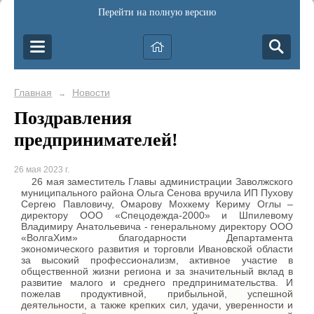
Перейти на полную версию
Главная
Новости
→
Поздравления
предпринимателей!
26 мая 2023 г.
26 мая заместитель Главы администрации Заволжского
муниципального района Ольга Сенова вручила ИП Пухову
Сергею Павловичу, Омарову Мохкему Кериму Оглы –
директору ООО «Спецодежда-2000» и Шпилевому
Владимиру Анатольевича - генеральному директору ООО
«ВолгаХим» благодарности Департамента
экономического развития и торговли Ивановской области
за высокий профессионализм, активное участие в
общественной жизни региона и за значительный вклад в
развитие малого и среднего предпринимательства. И
пожелав продуктивной,
прибыльной
,
успешной
деятельности, а также крепких сил, удачи, уверенности и