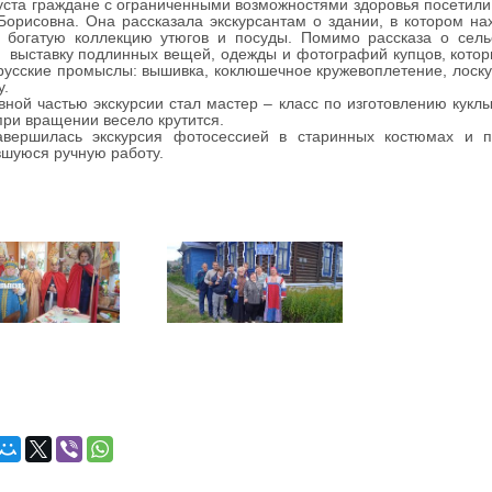
та граждане с ограниченными возможностями здоровья посетили «
орисовна. Она рассказала экскурсантам о здании, в котором нах
а богатую коллекцию утюгов и посуды. Помимо рассказа о сел
 выставку подлинных вещей, одежды и фотографий купцов, котор
русские промыслы: вышивка, коклюшечное кружевоплетение, лоскут
у.
 частью экскурсии стал мастер – класс по изготовлению куклы 
при вращении весело крутится.
лась экскурсия фотосессией в старинных костюмах и пос
шуюся ручную работу.