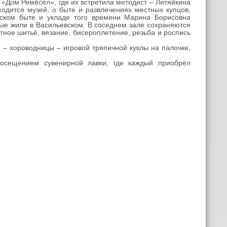
Дом Ремёсел», где их встретила методист – Литяйкина
одится музей, о быте и развлечениях местных купцов,
ьском быте и укладе того времени Марина Борисовна
ые жили в Васильевском. В соседнем зале сохраняются
ное шитьё, вязание, бисероплетение, резьба и роспись
– хороводницы – игровой тряпичной куклы на палочке,
ещением сувенирной лавки, где каждый приобрёл