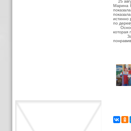
25 авгус
Марина Б
показал
показала
истинно 
по дерев
Основной
которая 
Заверши
понравив