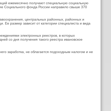
изаций ежемесячно получают специальную социальную
ние Социального фонда России направило свыше 370
равоохранения, центральных районных, районных и
и. Ее размер зависит от категории специалиста и вида
еждениями электронных реестров, в которых
дней со дня получения такого реестра ивановское
днего заработка, не облагается подоходным налогом и не