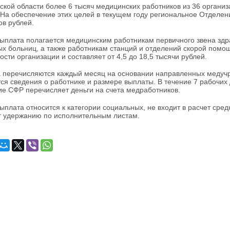
ской области более 6 тысяч медицинских работников из 36 орган
 На обеспечение этих целей в текущем году региональное Отделе
в рублей.
ыплата полагается медицинским работникам первичного звена зд
ых больниц, а также работникам станций и отделений скорой помощ
ости организации и составляет от 4,5 до 18,5 тысячи рублей.
 перечисляются каждый месяц на основании направленных медучр
ся сведения о работнике и размере выплаты. В течение 7 рабочих 
е СФР перечисляет деньги на счета медработников.
ыплата относится к категории социальных, не входит в расчет сре
 удержанию по исполнительным листам.