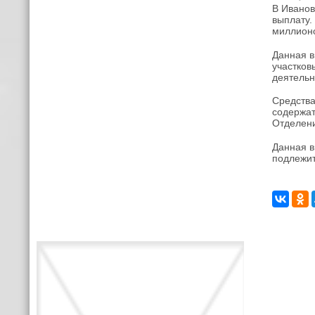
В Иванов
выплату.
миллионо
Данная в
участков
деятельн
Средства
содержат
Отделени
Данная в
подлежит