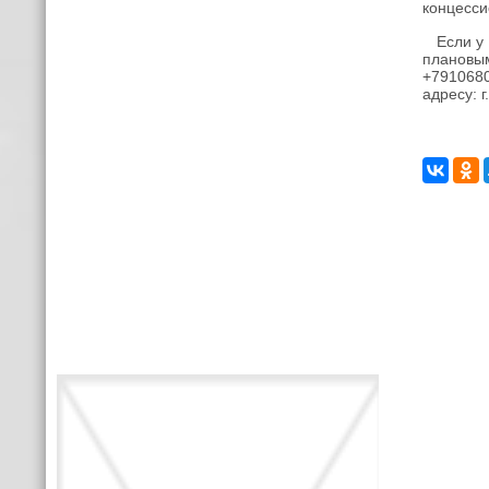
концесси
Если у в
плановы
+7910680
адресу: г