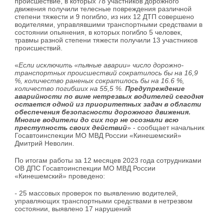
происшествие, в которых 78 участников дорожного
движения получили телесные повреждения различной
степени тяжести и 9 погибло, из них 12 ДТП совершено
водителями, управлявшими транспортными средствами в
состоянии опьянения, в которых погибло 5 человек,
травмы разной степени тяжести получили 13 участников
происшествий.
«
Если исключить «пьяные аварии» число дорожно-
транспортных происшествий сократилось бы на 16,9
%, количество раненых сократилось бы на 16.6 %,
количество погибших на 55,5 %.
Предупреждение
аварийности по вине нетрезвых водителей сегодня
остается одной из приоритетных задач в области
обеспечения безопасности дорожного движения.
Многие водители до сих пор не осознали всю
преступность своих действий
» - сообщает начальник
Госавтоинспекции МО МВД России «Кинешемский»
Дмитрий Неволин.
По итогам работы за 12 месяцев 2023 года сотрудниками
ОВ ДПС Госавтоинспекции МО МВД России
«Кинешемский» проведено:
- 25 массовых проверок по выявлению водителей,
управляющих транспортными средствами в нетрезвом
состоянии, выявлено 17 нарушений