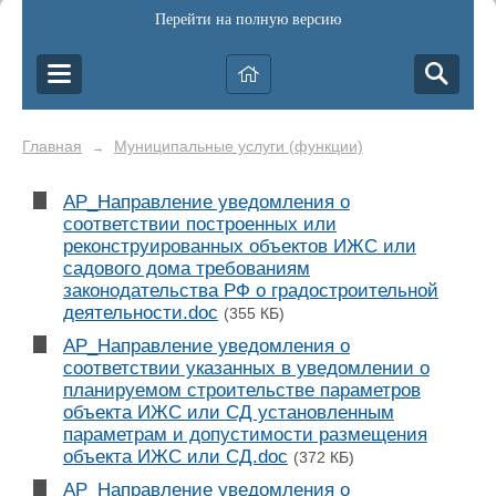
Перейти на полную версию
Главная
Муниципальные услуги (функции)
→
АР_Направление уведомления о
соответствии построенных или
реконструированных объектов ИЖС или
садового дома требованиям
законодательства РФ о градостроительной
деятельности.doc
(355 КБ)
АР_Направление уведомления о
соответствии указанных в уведомлении о
планируемом строительстве параметров
объекта ИЖС или СД установленным
параметрам и допустимости размещения
объекта ИЖС или СД.doc
(372 КБ)
АР_Направление уведомления о