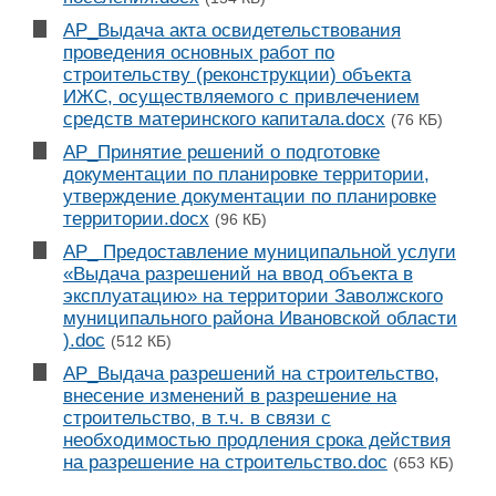
АР_Выдача акта освидетельствования
проведения основных работ по
строительству (реконструкции) объекта
ИЖС, осуществляемого с привлечением
средств материнского капитала.docx
(76 КБ)
АР_Принятие решений о подготовке
документации по планировке территории,
утверждение документации по планировке
территории.docx
(96 КБ)
АР_ Предоставление муниципальной услуги
«Выдача разрешений на ввод объекта в
эксплуатацию» на территории Заволжского
муниципального района Ивановской области
).doc
(512 КБ)
АР_Выдача разрешений на строительство,
внесение изменений в разрешение на
строительство, в т.ч. в связи с
необходимостью продления срока действия
на разрешение на строительство.doc
(653 КБ)