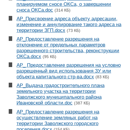
планируемом сносе ОКСа, о завершении
сноса ОКСа.doc
(314 КБ)
АР_Присвоение адреса объекту адресации,
изменение и аннулирование такого адреса на
территории ЗГП.docx
(73 КБ)
АР_Предоставление разрешения на
отклонение от предельных параметров
разрешенного строительства, реконструкции
ОКСа.docx
(95 КБ)
АР_ Предоставление разрешения на условно
разрешенный вид использования ЗУ или
объекта капитального стр-ва.docx
(83 КБ)
АР_Выдача градостроительного плана
земельного участка на территории
Заволжского муниципального района
Ивановской области.doc
(387 КБ)
АР_Предоставление разрешения на
осуществление земляных работ на
территории Заволжского городского
поселения.docx
(154 КБ)