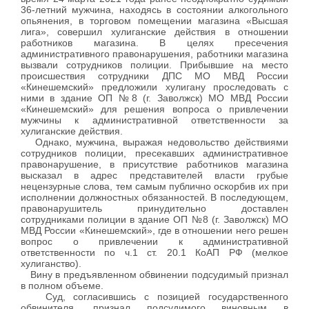
36-летний мужчина, находясь в состоянии алкогольного
опьянения, в торговом помещении магазина «Высшая
лига», совершил хулиганские действия в отношении
работников магазина. В целях пресечения
административного правонарушения, работники магазина
вызвали сотрудников полиции. Прибывшие на место
происшествия сотрудники ДПС МО МВД России
«Кинешемский» предложили хулигану проследовать с
ними в здание ОП №8 (г. Заволжск) МО МВД России
«Кинешемский» для решения вопроса о привлечении
мужчины к административной ответственности за
хулиганские действия.
Однако, мужчина, выражая недовольство действиями
сотрудников полиции, пресекавших административное
правонарушение, в присутствие работников магазина
высказал в адрес представителей власти грубые
нецензурные слова, тем самым публично оскорбив их при
исполнении должностных обязанностей. В последующем,
правонарушитель принудительно доставлен
сотрудниками полиции в здание ОП №8 (г. Заволжск) МО
МВД России «Кинешемский», где в отношении него решен
вопрос о привлечении к административной
ответственности по ч.1 ст. 20.1 КоАП РФ (мелкое
хулиганство).
Вину в предъявленном обвинении подсудимый признал
в полном объеме.
Суд, согласившись с позицией государственного
обвинителя, признал подсудимого виновным в