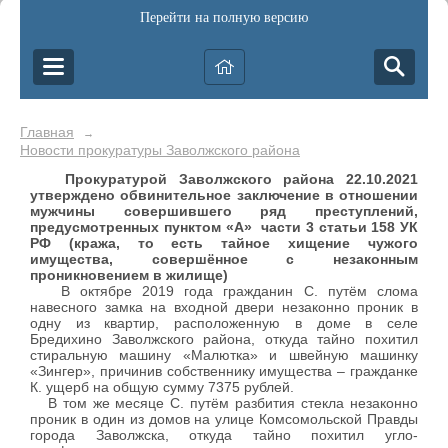
Перейти на полную версию
Главная
→
Новости прокуратуры Заволжского района
Прокуратурой Заволжского района 22.10.2021
утверждено обвинительное заключение в отношении
мужчины совершившего ряд преступлений,
предусмотренных пунктом «А» части 3 статьи 158 УК
РФ (кража, то есть тайное хищение чужого
имущества, совершённое с незаконным
проникновением в жилище)
В октябре 2019 года гражданин С. путём слома
навесного замка на входной двери незаконно проник в
одну из квартир, расположенную в доме в селе
Бредихино Заволжского района, откуда тайно похитил
стиральную машину «Малютка» и швейную машинку
«Зингер», причинив собственнику имущества – гражданке
К. ущерб на общую сумму 7375 рублей.
В том же месяце С. путём разбития стекла незаконно
проник в один из домов на улице Комсомольской Правды
города Заволжска, откуда тайно похитил угло-