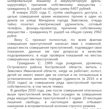
шлифовальную машинку и аккумуляторную дрель-
шуруповёрт, причинив собственнику имущества –
гражданину Б. ущерб на общую сумму 6407 рублей.
В январе 2020 года С. путём свободного доступа, с
целью совершения кражи незаконно проник в один из
домов на улице Мичурина города Заволжска, откуда
тайно похитил электрический удлинитель, сотовый
телефон, фонарь-прожектор, причинив собственнику
имущества – гражданину Н. ущерб на общую сумму 2962
рубля.
Вину С. признал полностью, по всем фактам
совершения преступлений написал явки с повинной,
указал места совершения преступлений, подтвердил свои
показания, данные им при допросах в качестве
подозреваемого, в ходе проверок показаний на местах
совершённых им преступлений.
Гражданин С. 1989 года рождения, уроженец
Островского района Костромской области, житель г.
Заволжск Ивановской области, нигде не работает, холост,
детей не имеет, имеет две не снятые и не погашенные в
установленном законом порядке судимости (в 2015 и в
2016 годах) за совершение ряда преступлений против
собственности, в том числе тяжких.
В декабре 2020 года, уже после совершения описанных
выше преступлений вновь был осужден за совершение
ряда имущественных преступлений к 3 годам 10 месяцам
лишения свободы, в настоящее время отбывает
наказание в исправительной колонии строгого режима.