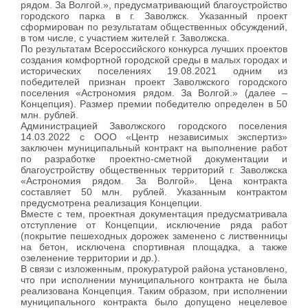
рядом. За Волгой.», предусматривающий благоустройство
городского парка в г. Заволжск. Указанный проект
сформирован по результатам общественных обсуждений,
в том числе, с участием жителей г. Заволжска.
По результатам Всероссийского конкурса лучших проектов
создания комфортной городской среды в малых городах и
исторических поселениях 19.08.2021 одним из
победителей признан проект Заволжского городского
поселения «Астрономия рядом. За Волгой.» (далее –
Концепция). Размер премии победителю определен в 50
млн. рублей.
Администрацией Заволжского городского поселения
14.03.2022 с ООО «Центр независимых экспертиз»
заключен муниципальный контракт на выполнение работ
по разработке проектно-сметной документации и
благоустройству общественных территорий г. Заволжска
«Астрономия рядом. За Волгой». Цена контракта
составляет 50 млн. рублей. Указанным контрактом
предусмотрена реализация Концепции.
Вместе с тем, проектная документация предусматривала
отступление от Концепции, исключение ряда работ
(покрытие пешеходных дорожек заменено с лиственницы
на бетон, исключена спортивная площадка, а также
озеленение территории и др.).
В связи с изложенным, прокуратурой района установлено,
что при исполнении муниципального контракта не была
реализована Концепция. Таким образом, при исполнении
муниципального контракта было допущено нецелевое