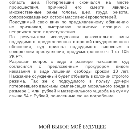
область шеи. Потерпевший скончался на месте
происшествия, причиной его смерти явились
множественные раны головы, шеи, груди, живота,
сопровождавшиеся острой массивной кровопотерей.
Подсудимый свою вину по предъявленному обвинению
не признавал, выстраивая защитную позицию о
непричастности к преступлению.
По результатам исследования доказательств вины
подсудимого, представленных стороной государственного
обвинения, суд признал подсудимого виновным в
совершении преступления, предусмотренного ч. 1 ст. 105
УК РФ.
Разрешая вопрос о виде и размере наказания, суд
согласился с предложенным прокурором видом
наказания в виде лишения свободы сроком 13 лет.
Наказание осужденный будет отбывать в колонии строгого
режима. Так же с подсудимого в пользу дочери
потерпевшего взысканы компенсация морального вреда в
размере 1 млн. рублей и материального ущерба на сумму
свыше 54 т. Рублей, понесенные ею на погребение.
МОЙ ВЫБОР, МОЁ БУДУЩЕЕ