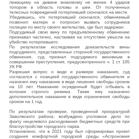
лежащему на диване знакомому не менее 4 ударов
топором в область головы и шеи. От полученных
телесных повреждений потерпевший скончался на месте.
Убедившись, что потерпевший скончался, обвиняемый
позвонил матери и попросил вызвать сотрудников
полиции по месту своего жительства, где был задержан.
Подсудимый свою вину по предъявленному обвинению
признавал частично, настаивая на отсутствии умысла на
убийство потерпевшего.
По результатам исследования доказательств вины
подсудимого, представленных стороной государственного
обвинения, суд признал подсудимого виновным в
совершении преступления, предусмотренного ч. 1 ст. 105
УК РФ.
Разрешая вопрос о виде и размере наказания, суд
согласился с позицией государственного обвинителя и
назначил ему наказание в виде лишения свободы сроком
на 10 лет. Наказание осужденный будет отбывать в
колонии строгого режима. Также ему назначено
дополнительное наказание в виде ограничения свободы
сроком на 1 год.
По результатам проверки, проведенной прокуратурой
Заволжского района, возбуждено уголовное дело по
факту нецелевого расходования бюджетных средств при
благоустройстве городского парка.
Установлено, что в 2021 году был сформирован проект
создания комфортной городской среды «Астрономия