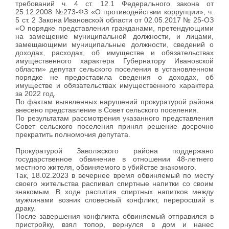
требований ч. 4 ст. 12.1 Федерального закона от
25.12.2008 №273-ФЗ «О противодействии коррупции», ч.
5 ст. 2 Закона Ивановской области от 02.05.2017 № 25-ОЗ
«О порядке представления гражданами, претендующими
на замещение муниципальной должности, и лицами,
замещающими муниципальные должности, сведений о
доходах, расходах, об имуществе и обязательствах
имущественного характера Губернатору Ивановской
области» депутат сельского поселения в установленном
порядке не предоставила сведения о доходах, об
имуществе и обязательствах имущественного характера
за 2022 год.
По фактам выявленных нарушений прокуратурой района
внесено представление в Совет сельского поселения.
По результатам рассмотрения указанного представления
Совет сельского поселения принял решение досрочно
прекратить полномочия депутата.
Прокуратурой Заволжского района поддержано
государственное обвинение в отношении 48-летнего
местного жителя, обвиняемого в убийстве знакомого.
Так, 18.02.2023 в вечернее время обвиняемый по месту
своего жительства распивал спиртные напитки со своим
знакомым. В ходе распития спиртных напитков между
мужчинами возник словесный конфликт, переросший в
драку.
После завершения конфликта обвиняемый отправился в
пристройку, взял топор, вернулся в дом и нанес