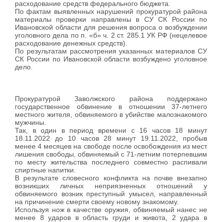
расходование средств федерального бюджета.
По фактам выявленных нарушений прокуратурой района
материалы проверки направлены в СУ СК России по
Ивановской области для решения вопроса о возбуждении
уголовного дела по п. «б» ч. 2 ст. 285.1 УК РФ (нецелевое
расходование денежных средств).
По результатам рассмотрения указанных материалов СУ
СК России по Ивановской области возбуждено уголовное
дело.
Прокуратурой Заволжского района поддержано
государственное обвинение в отношении 37-летнего
местного жителя, обвиняемого в убийстве малознакомого
мужчины.
Так, в один в период времени с 16 часов 18 минут
18.11.2022 до 10 часов 28 минут 19.11.2022, пробыв
менее 4 месяцев на свободе после освобождения из мест
лишения свободы, обвиняемый с 71-летним потерпевшим
по месту жительства последнего совместно распивали
спиртные напитки.
В результате словесного конфликта на почве внезапно
возникших личных неприязненных отношений у
обвиняемого возник преступный умысел, направленный
на причинение смерти своему новому знакомому.
Используя нож в качестве оружия, обвиняемый нанес не
менее 8 ударов в область груди и живота, 2 удара в