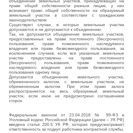
объединении земельных участков, принадлежащих на
праве общей собственности разным лицам, у них
возникает право общей собственности на образуемый
земельный участок в соответствии с гражданским
законодательством.
Существуют случаи, в которых земельные участки
допускаются и не допускаются к объединению.
Так, не допускается объединение земельных участков,
предоставленных на праве постоянного (бессрочного)
пользования, праве пожизненного наследуемого
владения или праве безвозмездного пользования, за
исключением случаев, если все указанные земельные
участки предоставлены на праве постоянного
(бессрочного) пользования, праве пожизненного
наследуемого владения или праве безвозмездного
пользования одному лицу.
Допускается объединение земельного участка,
обремененного залогом, с земельным участком, не
обремененным залогом. При этом право залога
распространяется на весь образуемый земельный
участок, если иное не предусмотрено соглашением
сторон.
Федеральным законом от 23.04.2018 № 99-ФЗ в
Уголовный кодекс Российской Федерации (далее – УК РФ)
введена статья 200.5 УК РФ, которая предусматривает
ответственность за подкуп работника контрактной службы,