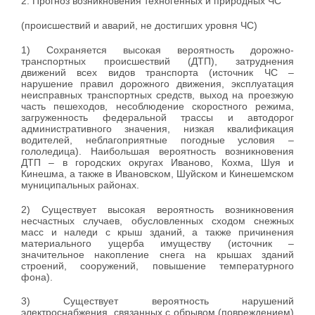
2
. Прогноз возникновения техногенных и природных ЧС
(происшествий и аварий, не достигших уровня ЧС)
1) Сохраняется высокая вероятность дорожно-
транспортных происшествий (ДТП), затруднения
движений всех видов транспорта (источник ЧС –
нарушение правил дорожного движения, эксплуатация
неисправных транспортных средств, выход на проезжую
часть пешеходов, несоблюдение скоростного режима,
загруженность федеральной трассы и автодорог
административного значения, низкая квалификация
водителей, неблагоприятные погодные условия –
гололедица). Наибольшая вероятность возникновения
ДТП – в городских округах Иваново, Кохма, Шуя и
Кинешма, а также в Ивановском, Шуйском и Кинешемском
муниципальных районах.
2) Существует высокая вероятность возникновения
несчастных случаев, обусловленных сходом снежных
масс и наледи с крыш зданий, а также причинения
материального ущерба имуществу (источник –
значительное накопление снега на крышах зданий
строений, сооружений, повышение температурного
фона).
3) Существует вероятность нарушений
электроснабжения, связанных с обрывом (повреждением)