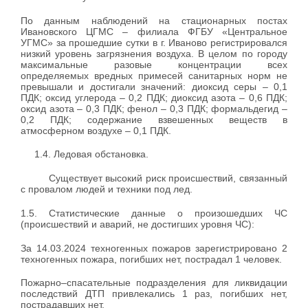
По данным наблюдений на стационарных постах
Ивановского ЦГМС – филиала ФГБУ «Центральное
УГМС» за прошедшие сутки в г. Иваново регистрировался
низкий уровень загрязнения воздуха. В целом по городу
максимальные разовые концентрации всех
определяемых вредных примесей санитарных норм не
превышали и достигали значений: диоксид серы – 0,1
ПДК; оксид углерода – 0,2 ПДК; диоксид азота – 0,6 ПДК;
оксид азота – 0,3 ПДК; фенол – 0,3 ПДК; формальдегид –
0,2 ПДК; содержание взвешенных веществ в
атмосферном воздухе – 0,1 ПДК.
1.4. Ледовая обстановка.
Существует высокий риск происшествий, связанный
с провалом людей и техники под лед.
1.5. Статистические данные о произошедших ЧС
(происшествий и аварий, не достигших уровня ЧС):
За 14.03.2024 техногенных пожаров зарегистрировано 2
техногенных пожара, погибших нет, пострадал 1 человек.
Пожарно–спасательные подразделения для ликвидации
последствий ДТП привлекались 1 раз, погибших нет,
пострадавших нет.