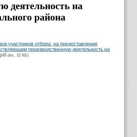
ю деятельность на
ального района
ок участников отбора на предоставление
ествляющим производственную деятельность на
Й.doc, 32 КБ)