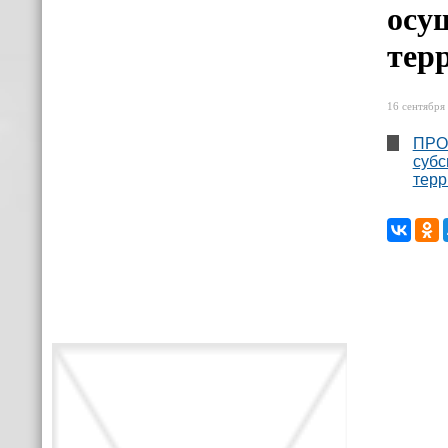
осу
тер
16 сентября 
ПРОТ
субс
терр