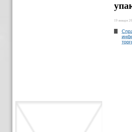
упа
19 января 20
Спра
инфо
тор