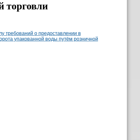
й торговли
лу требований о предоставлении в
орота упакованной воды путём розничной