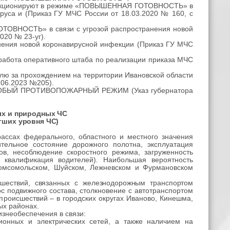
 функционируют в режиме «ПОВЫШЕННАЯ ГОТОВНОСТЬ» в
руса и (Приказ ГУ МЧС России от 18.03.2020 № 160, с
ТОВНОСТЬ» в связи с угрозой распространения новой
020 № 23-уг).
анения новой коронавирусной инфекции (Приказ ГУ МЧС
 работа оперативного штаба по реализации приказа МЧС
олю за прохождением на территории Ивановской области
.06.2023 №205).
ен ОСОБЫЙ ПРОТИВОПОЖАРНЫЙ РЕЖИМ (Указ губернатора
ых и природных ЧС
гших уровня ЧС)
ассах федерального, областного и местного значения
тельное состояние дорожного полотна, эксплуатация
в, несоблюдение скоростного режима, загруженность
 квалификация водителей)
.
Наибольшая вероятность
 Комсомольском, Шуйском, Лежневском и Фурмановском
сшествий, связанных с железнодорожным транспортом
ос подвижного состава, столкновение с автотранспортом
роисшествий – в городских округах Иваново, Кинешма,
ых районах.
знеобеспечения в связи:
ионных и электрических сетей, а также наличием на