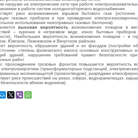
ом нагрузки на электрические сети при работе электронагреватель
шениями в работе систем холодного/горячего водоснабжения.
ствует риск возникновения взрывов бытового газа (источни
тации газовых приборов и при проведении электрогазосварочны
ольное использование неисправных газовых баллонов).
аняется
высокая вероятность
возникновения пожаров в жил
ствий – курение в нетрезвом виде, износ бытовых приборов
ности). Наибольшая вероятность возникновения пожаров – в го
ом, Южском, Лежневском и Вичугском районах.
ует вероятность обрушения зданий и их фасадов (постройки об
сточник- степень физического износа основных конструктивных
кций зданий, нарушение требований правил безопасности пр
очных работ.
 с прохождением грозовых фронтов повышается вероятность в
 электроэнергетики (трансформаторных подстанций, электрических 
дованных молниезащитой (громоотводом), разрядами атмосферног
твует риск происшествий на реках, озёрах, водохранилищах, карь
 безопасности вблизи водоемов).