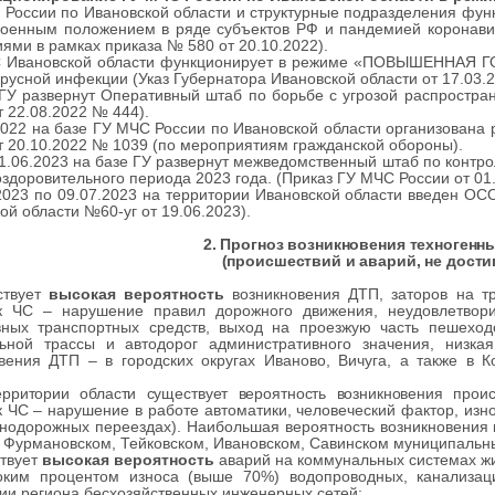
 России по Ивановской области и структурные подразделения
военным положением в ряде субъектов РФ и пандемией коронави
ями в рамках приказа № 580 от 20.10.2022).
 Ивановской области функционирует в режиме «ПОВЫШЕННАЯ ГО
русной инфекции (Указ Губернатора Ивановской области от 17.03.2
ГУ развернут Оперативный штаб по борьбе с угрозой распростр
т 22.08.2022 № 444).
2022 на базе ГУ МЧС России по Ивановской области организована
т 20.10.2022 № 1039 (по мероприятиям гражданской обороны).
1.06.2023 на базе ГУ развернут межведомственный штаб по контр
оздоровительного периода 2023 года. (Приказ ГУ МЧС России от 01
.2023 по 09.07.2023 на территории Ивановской области введ
кой области №60-уг от 19.06.2023).
2. Прогноз возникновения техногенн
(происшествий и аварий, не дости
ствует
высокая вероятность
возникновения ДТП, заторов на тр
ик ЧС – нарушение правил дорожного движения, неудовлетвори
вных транспортных средств, выход на проезжую часть пешеходо
ьной трассы и автодорог административного значения, низкая
овения ДТП – в городских округах Иваново, Вичуга, а также в
ерритории области существует вероятность возникновения прои
к ЧС
– нарушение в работе автоматики, человеческий фактор, изн
нодорожных переездах). Наибольшая вероятность возникновения п
в Фурмановском, Тейковском, Ивановском, Савинском муниципальн
твует
высокая вероятность
аварий на коммунальных системах жи
оким процентом износа (выше 70%) водопроводных, канализац
ии региона бесхозяйственных инженерных сетей;