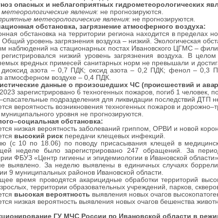
ноз опасных и неблагоприятных гидрометеорологических яв
 метеорологические явления:
не прогнозируются.
приятные
метеорологические явления:
не прогнозируются
.
диационная обстановка, загрязнение атмосферного воздуха:
нная обстановка на территории региона находится в пределах н
. Общий уровень загрязнения воздуха – низкий. Экологическая обст
м наблюдений на стационарных постах Ивановского ЦГМС – фили
 регистрировался низкий уровень загрязнения воздуха. В цело
емых вредных примесей санитарных норм не превышали и достигал
 диоксид азота – 0,7 ПДК; оксид азота – 0,2 ПДК; фенол – 0,3
в атмосферном воздухе – 0,4 ПДК.
атистические данные о произошедших ЧС
(происшествий и авар
.2023 зарегистрировано 6 техногенных пожаров, погиб 1 человек, п
спасательные подразделения для ликвидации последствий ДТП не 
тся вероятность возникновения техногенных пожаров и дорожно–
муниципального уровня не прогнозируются.
лого–социальная обстановка
:
тся низкая вероятность заболеваний гриппом, ОРВИ и новой коро
ется
высокий риск
передачи клещевых инфекций.
ю (с 10 по 18.06) по поводу присасывания клещей в медицинск
щей неделе было зарегистрировано 247 обращений. За перио
рии ФБУЗ «Центр гигиены и эпидемиологии в Ивановской области»
е выявлено. За неделю выявлены в единичных случаях боррелии
ии 9 муниципальных районов Ивановской области.
щее время проводятся акарицидные обработки территорий высок
взрослых, территории образовательных учреждений, парков, скверов
ется
высокая вероятность
выявления новых очагов высокопатоген
тся низкая вероятность выявления новых очагов бешенства живот
нкционирование ГУ МЧС России по Ивановской области в 