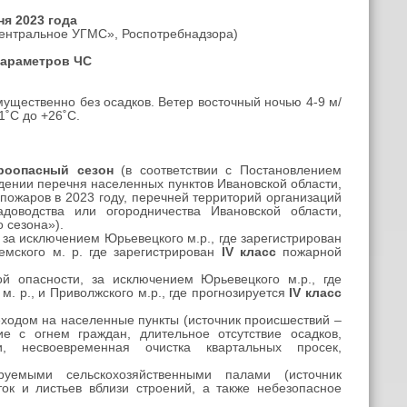
я 2023 года
ентральное УГМС», Роспотребнадзора)
параметров ЧС
ущественно без осадков. Ветер восточный ночью 4-9 м/
1˚С до +26˚С.
роопасный сезон
(в соответствии с Постановлением
ждении перечня населенных пунктов Ивановской области,
ожаров в 2023 году, перечней территорий организаций
доводства или огородничества Ивановской области,
 сезона»).
за исключением Юрьевецкого м.р., где зарегистрирован
емского м. р. где зарегистрирован
IV
класс
пожарной
й опасности, за исключением Юрьевецкого м.р., где
. р., и Приволжского м.р., где прогнозируется
IV
класс
ходом на населенные пункты (источник происшествий –
е с огнем граждан, длительное отсутствие осадков,
и, несвоевременная очистка квартальных просек,
руемыми сельскохозяйственными палами (источник
ток и листьев вблизи строений, а также небезопасное