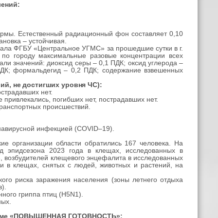
лений:
ормы. Естественный радиационный фон составляет 0,10
ановка – устойчивая.
ала ФГБУ «Центральное УГМС» за прошедшие сутки в г.
м по городу максимальные разовые концентрации всех
и значений: диоксид серы – 0,1 ПДК; оксид углерода –
 ПДК; формальдегид – 0,2 ПДК; содержание взвешенных
ий, не достигших уровня ЧС)
:
острадавших нет.
привлекались, погибших нет, пострадавших нет.
транспортных происшествий.
навирусной инфекцией (COVID–19).
ие организации области обратились 167 человека. На
д эпидсезона 2023 года в клещах, исследованных в
, возбудителей клещевого энцефалита в исследованных
 в клещах, снятых с людей, животных и растений, на
ого риска заражения населения (зоны летнего отдыха
).
ного гриппа птиц (H5N1).
ных.
режиме «ПОВЫШЕННАЯ ГОТОВНОСТЬ»: