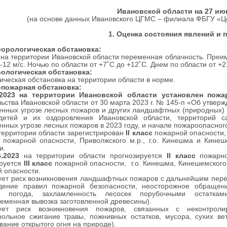
Ивановской области на 27 июн
(на основе данных Ивановского ЦГМС – филиала ФБГУ «Ц
1. Оценка состояния явлений и 
теорологическая обстановка:
я
на территории Ивановской области переменная облачность. Преим
7-12 м/с. Ночью по области от +7˚С до +12˚С. Днем по области от +2
ологическая обстановка:
ическая обстановка на территории области в норме.
пожарная обстановка:
.2023 на территории Ивановской области установлен пожа
ьства Ивановской области от 30 марта 2023 г. № 145-п «Об утвер
нных угрозе лесных пожаров и других ландшафтных (природных) п
детей и их оздоровления Ивановской области, территорий са
нных угрозе лесных пожаров в 2023 году, и начале пожароопасного
территории области зарегистрирован
II
класс
пожарной опасности, 
пожарной опасности, Приволжского м.р., г.о. Кинешма и Кинеш
и.
.2023
на территории области прогнозируется
II
класс
пожарно
ируется
III
класс
пожарной опасности, г.о. Кинешма, Кинешемского м
 опасности.
ует
риск возникновения ландшафтных пожаров с дальнейшим пере
дение правил пожарной безопасности, неосторожное обращени
я погода, захламленность лесосек порубочными остаткам
еменная вывозка заготовленной древесины).
ует риск возникновения пожаров, связанных с неконтроли
рольное сжигание травы, пожнивных остатков, мусора, сухих ве
вание открытого огня на природе).