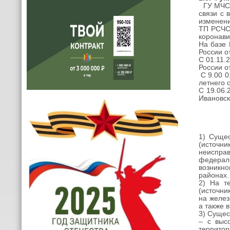
ГУ МЧС
связи с 
изменени
ТП РСЧС
коронави
На базе 
России о
C 01.11.
России о
С 9.00 0
летнего 
С 19.06
Ивановс
1) Суще
(источн
неиспра
федерал
возникн
районах.
2) На т
(и
сточни
на желез
а также 
3) Сущес
– с выс
территор