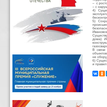
– с рост
– с нару
4) Суще
эксплуа
бесконтр
5) Сохр
происше
безопас
Ивановск
Существ
дома). И
констру
газосвар
В связи
объектов
не обору
6) Сущес
и правил