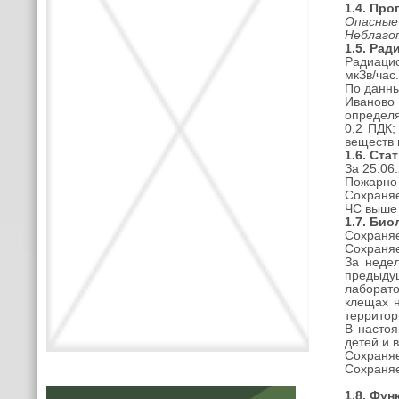
1.4.
Прог
Опасные
Неблаго
1.5. Ра
Радиацио
мкЗв/час
По данны
Иваново
определя
0,2 ПДК;
веществ 
1.6. Ст
За 25.06
Пожарно–
Сохраняе
ЧС выше 
1.
7.
Био
Сохраняе
Сохраня
За недел
предыду
лаборато
клещах н
территор
В настоя
детей и 
Сохраня
Сохраняе
1.8. Фу