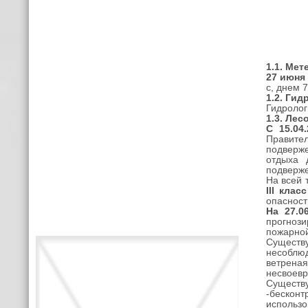
1.1. Ме
27 июн
с, днем 
1.2.
Гидр
Гидролог
1.3.
Лесо
С 15.04
Правител
подверже
отдыха 
подверже
На всей 
III
класс
опасност
На 27.06
прогноз
пожарной
Существ
несоблю
ветрена
несвоевр
Существ
-бесконт
использо