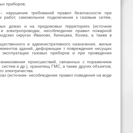
ных приборов;
к – нарушение требований правил безопасности при
х работ, самовольное подключение к газовым сетям,
ых домах и на придомовых территориях (источник
 и электропроводки, несоблюдение правил пожарной
родских округах Иваново, Кинешма, Кохма, а также в
щественного и административного назначения, жилые
 элементов зданий, деформации т повреждения несущих
и эксплуатации газовых приборов и при проведении
озникновения происшествий, связанных с поражением
систем и др.), хранилищ ГМС, а также других объектов,
о электричества.
ерах (источник- несоблюдение правил поведения на воде