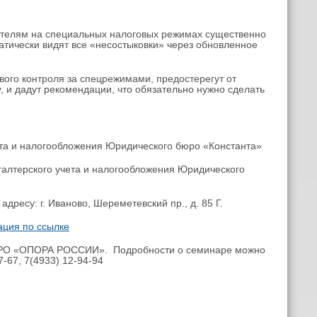
ателям на специальных налоговых режимах существенно
атически видят все «несостыковки» через обновленное
ого контроля за спецрежимами, предостерегут от
 и дадут рекомендации, что обязательно нужно сделать
ета и налогообложения Юридического бюро «Константа»
галтерского учета и налогообложения Юридического
дресу: г. Иваново, Шереметевский пр., д. 85 Г.
ация по ссылке
е РО «ОПОРА РОССИИ». Подробности о семинаре можно
-67, 7(4933) 12-94-94