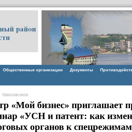
Общественные организации
Документы
Противодейст
Новостная лента
тр «Мой бизнес» приглашает п
инар «УСН и патент: как изме
оговых органов к спецрежимам