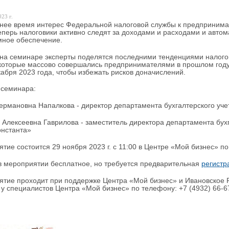
23 г.
нее время интерес Федеральной налоговой службы к предприним
еперь налоговики активно следят за доходами и расходами и автом
ное обеспечение.
на семинаре эксперты поделятся последними тенденциями налогов
которые массово совершались предпринимателями в прошлом году,
кабря 2023 года, чтобы избежать рисков доначислений.
 семинара:
Германовна Напалкова - директор департамента бухгалтерского уч
 Алексеевна Гаврилова - заместитель директора департамента бух
нстанта»
тие состоится 29 ноября 2023 г. с 11:00 в Центре «Мой бизнес» по а
в мероприятии бесплатное, но требуется предварительная
регистр
ятие проходит при поддержке Центра «Мой бизнес» и Ивановско
 у специалистов Центра «Мой бизнес» по телефону: +7 (4932) 66-67