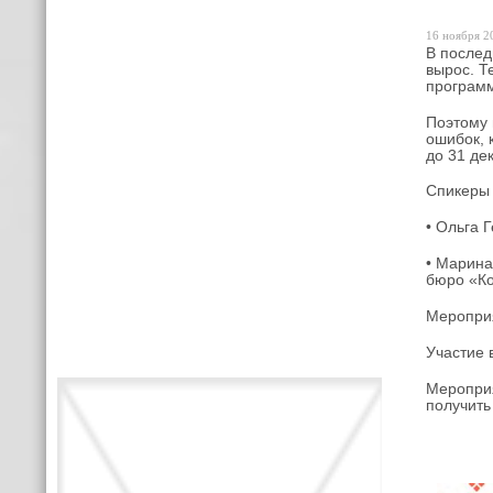
16 ноября 20
В послед
вырос. Т
программ
Поэтому 
ошибок, 
до 31 де
Спикеры
• Ольга 
• Марина
бюро «Ко
Мероприя
Участие 
Меропри
получить