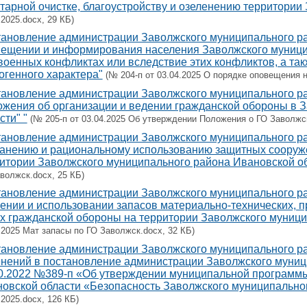
тарной очистке, благоустройству и озеленению территории
.2025.docx, 29 КБ)
ановление администрации Заволжского муниципального рай
ещении и информирования населения Заволжского муницип
военных конфликтах или вследствие этих конфликтов, а та
огенного характера"
(№ 204-п от 03.04.2025 О порядке оповещения 
ановление администрации Заволжского муниципального рай
жения об организации и ведении гражданской обороны в 
сти" "
(№ 205-п от 03.04.2025 Об утверждении Положения о ГО Заволжск
ановление администрации Заволжского муниципального рай
анению и рациональному использованию защитных сооруж
итории Заволжского муниципального района Ивановской о
волжск.docx, 25 КБ)
ановление администрации Заволжского муниципального рай
ении и использовании запасов материально-технических, п
х гражданской обороны на территории Заволжского муници
.2025 Мат запасы по ГО Заволжск.docx, 32 КБ)
ановление администрации Заволжского муниципального рай
нений в постановление администрации Заволжского муниц
0.2022 №389-п «Об утверждении муниципальной программ
овской области «Безопасность Заволжского муниципально
.2025.docx, 126 КБ)