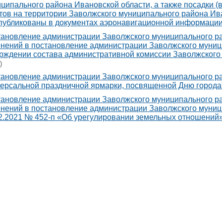
ципального района Ивановской области, а также посадки (
тов на территории Заволжского муниципального района Ив
публикованы в документах аэронавигационной информаци
ановление администрации Заволжского муниципального рай
нений в постановление администрации Заволжского муници
рждении состава административной комиссии Заволжского
)
ановление администрации Заволжского муниципального рай
ерсальной праздничной ярмарки, посвященной Дню города
ановление администрации Заволжского муниципального рай
нений в постановление администрации Заволжского муниц
2.2021 № 452-п «Об урегулировании земельных отношений