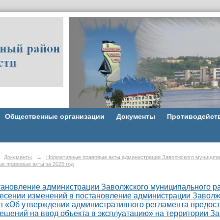
Общественные организации
Документы
Противодейст
Документы
→
Нормативные правовые акты администрации Заволжского муниципа
е правовые акты за 2025 год
ановление администрации Заволжского муниципального рай
есении изменений в постановление администрации Заволжс
п «Об утверждении административного регламента предос
ешений на ввод объекта в эксплуатацию» на территории З