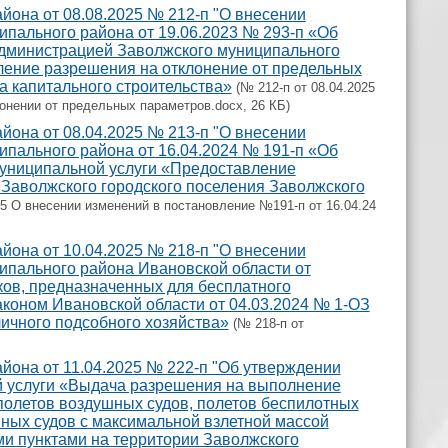
она от 08.08.2025 № 212-п "О внесении
пального района от 19.06.2023 № 293-п «Об
администрацией Заволжского муниципального
ление разрешения на отклонение от предельных
а капитального строительства»
(№ 212-п от 08.04.2025
онении от предельных параметров.docx, 26 КБ)
она от 08.04.2025 № 213-п "О внесении
пального района от 16.04.2024 № 191-п «Об
униципальной услуги «Предоставление
Заволжского городского поселения Заволжского
25 О внесении изменений в постановление №191-п от 16.04.24
она от 10.04.2025 № 218-п "О внесении
ипального района Ивановской области от
ков, предназначенных для бесплатного
аконом Ивановской области от 04.03.2024 № 1-ОЗ
ичного подсобного хозяйства»
(№ 218-п от
она от 11.04.2025 № 222-п "Об утверждении
й услуги «Выдача разрешения на выполнение
олетов воздушных судов, полетов беспилотных
ных судов с максимальной взлетной массой
ми пунктами на территории Заволжского