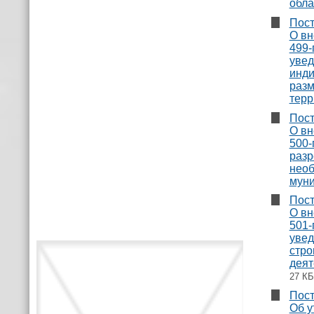
обла
Пост
О вн
499-
увед
инди
разм
терр
Пост
О вн
500-
разр
необ
муни
Пост
О вн
501-
увед
стро
деят
27 КБ
Пост
Об у