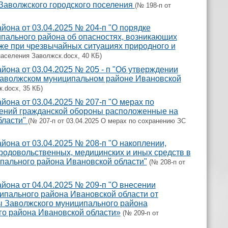
 Заволжского городского поселения
(№ 198-п от
она от 03.04.2025 № 204-п "О порядке
ального района об опасностях, возникающих
кже при чрезвычайных ситуациях природного и
населения Заволжск.docx, 40 КБ)
она от 03.04.2025 № 205 - п "Об утверждении
Заволжском муниципальном районе Ивановской
.docx, 35 КБ)
она от 03.04.2025 № 207-п "О мерах по
ений гражданской обороны расположенные на
бласти"
(№ 207-п от 03.04.2025 О мерах по сохранению ЗС
она от 03.04.2025 № 208-п "О накоплении,
родовольственных, медицинских и иных средств в
пального района Ивановской области"
(№ 208-п от
она от 04.04.2025 № 209-п "О внесении
ипального района Ивановской области от
ы Заволжского муниципального района
го района Ивановской области»
(№ 209-п от