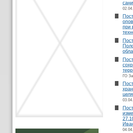
сани
02.04
Пост
опов
при 
техн
Пост
Поло
обла
Пост
сохр
терр
ГО За
Пост
хран
целя
03.04
Пост
изме
27.1
Иван
04.04