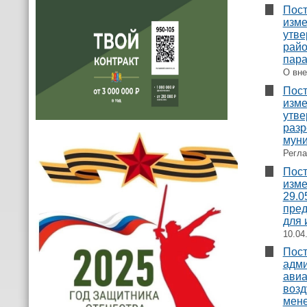
Пост
изме
утве
райо
пара
О вне
Пост
изме
утве
разр
муни
Регла
Пост
изме
29.0
пред
для 
10.04
Пост
адми
авиа
возд
мене