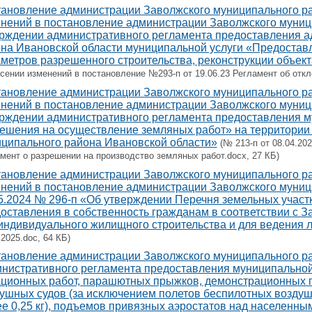
ановление администрации Заволжского муниципального рай
нений в постановление администрации Заволжского муници
рждении административного регламента предоставления 
на Ивановской области муниципальной услуги «Предостав
метров разрешенного строительства, реконструкции объект
сении изменений в постановление №293-п от 19.06.23 Регламент об откл
ановление администрации Заволжского муниципального рай
нений в постановление администрации Заволжского муници
рждении административного регламента предоставления м
ешения на осуществление земляных работ» на территории 
ципального района Ивановской области»
(№ 213-п от 08.04.20
мент о разрешении на производство земляных работ.docx, 27 КБ)
ановление администрации Заволжского муниципального рай
нений в постановление администрации Заволжского муниц
5.2024 № 296-п «Об утверждении Перечня земельных участ
оставления в собственность гражданам в соответствии с З
индивидуального жилищного строительства и для ведения л
.2025.doc, 64 КБ)
ановление администрации Заволжского муниципального рай
нистративного регламента предоставления муниципально
ционных работ, парашютных прыжков, демонстрационных п
ушных судов (за исключением полетов беспилотных воздуш
е 0,25 кг), подъемов привязных аэростатов над населенны