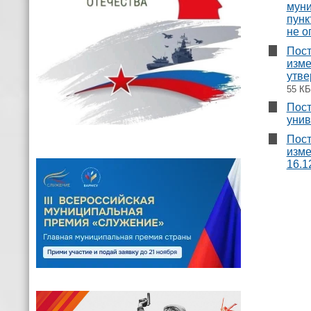
муни
пунк
не о
Пост
изме
утве
55 КБ
Пост
унив
Пост
изме
16.1