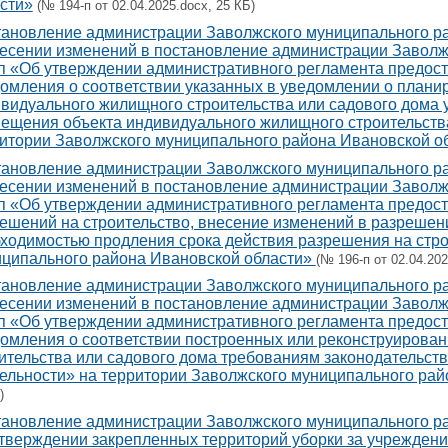
сти»
(№ 194-п от 02.04.2025.docx, 25 КБ)
ановление администрации Заволжского муниципального рай
есении изменений в постановление администрации Заволжс
п «Об утверждении административного регламента предос
омления о соответствии указанных в уведомлении о плани
видуального жилищного строительства или садового дома
ещения объекта индивидуального жилищного строительства
итории Заволжского муниципального района Ивановской о
ановление администрации Заволжского муниципального рай
есении изменений в постановление администрации Заволжс
п «Об утверждении административного регламента предос
ешений на строительство, внесение изменений в разрешение
ходимостью продления срока действия разрешения на стро
ципального района Ивановской области»
(№ 196-п от 02.04.202
ановление администрации Заволжского муниципального рай
есении изменений в постановление администрации Заволжс
п «Об утверждении административного регламента предос
омления о соответствии построенных или реконструирова
ительства или садового дома требованиям законодательст
ельности» на территории Заволжского муниципального рай
)
ановление администрации Заволжского муниципального рай
тверждении закрепленных территорий уборки за учреждени