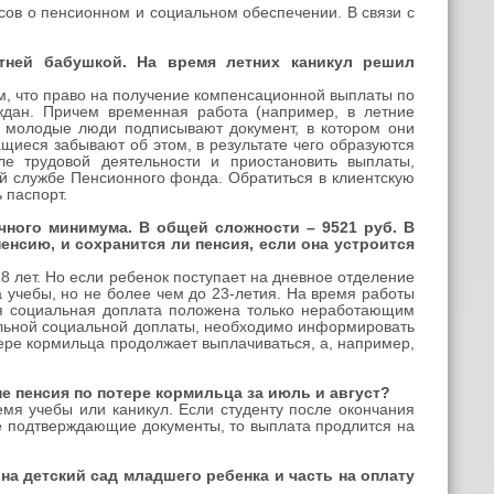
осов о пенсионном и социальном обеспечении. В связи с
етней бабушкой. На время летних каникул решил
, что право на получение компенсационной выплаты по
ждан. Причем временная работа (например, в летние
ы молодые люди подписывают документ, в котором они
щиеся забывают об этом, в результате чего образуются
ле трудовой деятельности и приостановить выплаты,
ой службе Пенсионного фонда. Обратиться в клиентскую
 паспорт.
чного минимума. В общей сложности – 9521 руб. В
пенсию, и сохранится ли пенсия, если она устроится
 лет. Но если ребенок поступает на дневное отделение
 учебы, но не более чем до 23-летия. На время работы
я социальная доплата положена только неработающим
альной социальной доплаты, необходимо информировать
ере кормильца продолжает выплачиваться, а, например,
е пенсия по потере кормильца за июль и август?
мя учебы или каникул. Если студенту после окончания
е подтверждающие документы, то выплата продлится на
 на детский сад младшего ребенка и часть на оплату