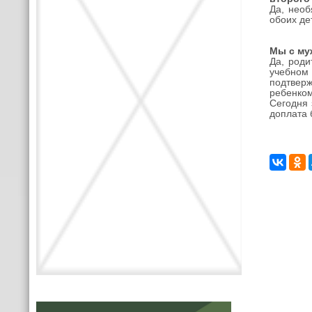
Да, необ
обоих де
Мы с му
Да, род
учебном 
подтвер
ребенком
Сегодня 
доплата 