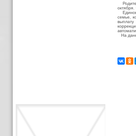
Родители
октября.
Единовр
семье, к
выплату 
коррекц
автомати
На данны