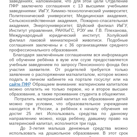
заведениях, напоминаем, что для этой цели Отделение
ПФР заключило соглашения с 13 высшими учебными
заведениями: ИвГУ, Химико-технологический университет,
Политехнический университет, Медицинская академия,
Сельскохозяйственная академия, Пожарно-спасательная
академия, Энергоуниверситет, Шуйский филиал ИвГУ,
Институт управления, РАНХиГС, РЭУ им. Г.В. Плеханова,
Международный юридический институт, Холуйский
филиал лаковой миниатюрной живописи. Подобные
соглашения заключены и с 36 организациями среднего
профессионального образования.
Благодаря заключённым соглашениям вся информация
об обучении ребёнка в вузе или ссузе предоставляется
учебным заведением по запросу Пенсионного фонда без
участия заявителя. От родителей требуется только
заявление о распоряжении маткапиталом, которое можно
подать в личном кабинете на портале госуслуг или на
сайте ПФР
. Обращаем внимание: материнским капиталом
можно оплатить не только первое, но и второе высшее
образование, а также проживание студента в общежитии.
Потратить материнский капитал на образование детей
можно при условии, что образовательное учреждение
находится в России, а ребёнок к началу обучения не
достиг 25 лет. Использовать средства по данному
направлению можно, когда ребёнку, давшему право на
материнский капитал, исполнится три года.
До 3-летия малыша денежные средства можно
использовать на дошкольное образование. В этот срок