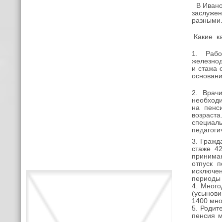
В Иванов
заслуже
разными.
Какие ка
1. Рабо
железнод
и стажа 
основан
2. Врач
необходи
на пенс
возраста
специаль
педагоги
3. Гражд
стаже 4
принима
отпуск 
исключе
периоды 
4. Мног
(усынови
1400 мно
5. Родит
пенсия м