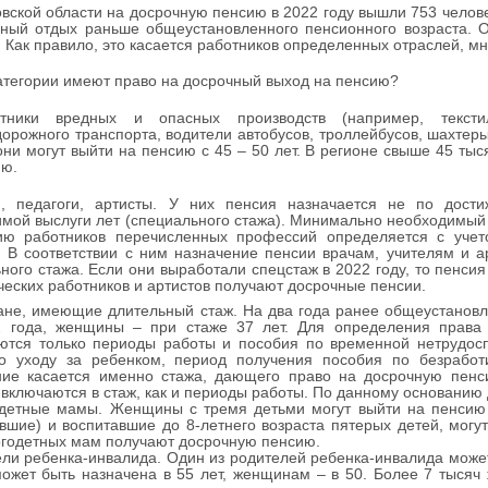
ской области на досрочную пенсию в 2022 году вышли 753 челове
нный отдых раньше общеустановленного пенсионного возраста. 
 Как правило, это касается работников определенных отраслей, м
тегории имеют право на досрочный выход на пенсию?
тники вредных и опасных производств (например, тексти
орожного транспорта, водители автобусов, троллейбусов, шахтеры
они могут выйти на пенсию с 45 – 50 лет. В регионе свыше 45 т
ию.
и, педагоги, артисты. У них пенсия назначается не по дост
мой выслуги лет (специального стажа). Минимально необходимый с
ию работников перечисленных профессий определяется с уче
. В соответствии с ним назначение пенсии врачам, учителям и 
ного стажа. Если они выработали спецстаж в 2022 году, то пенсия
ческих работников и артистов получают досрочные пенсии.
ане, имеющие длительный стаж. На два года ранее общеустановл
2 года, женщины – при стаже 37 лет. Для определения права
ются только периоды работы и пособия по временной нетрудосп
по уходу за ребенком, период получения пособия по безрабо
ние касается именно стажа, дающего право на досрочную пенс
включаются в стаж, как и периоды работы. По данному основанию
одетные мамы. Женщины с тремя детьми могут выйти на пенсию 
вшие) и воспитавшие до 8-летнего возраста пятерых детей, могут
годетных мам получают досрочную пенсию.
ели ребенка-инвалида. Один из родителей ребенка-инвалида може
ожет быть назначена в 55 лет, женщинам – в 50. Более 7 тысяч