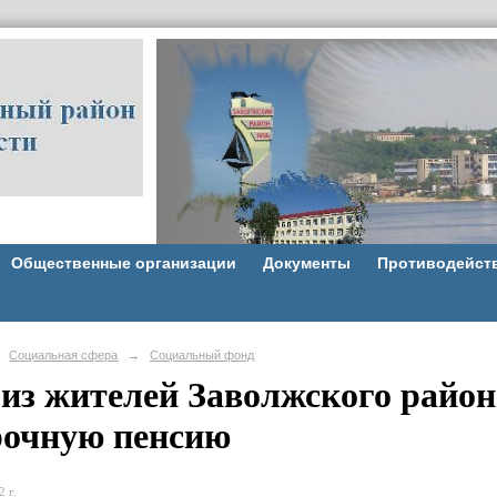
Общественные организации
Документы
Противодейст
Социальная сфера
→
Социальный фонд
 из жителей Заволжского район
рочную пенсию
 г.