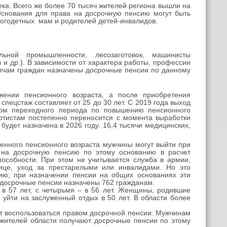
ка. Всего же более 70 тысяч жителей региона вышли на
Основания для права на досрочную пенсию могут быть
ногодетных мам и родителей детей-инвалидов.
льной промышленности, лесозаготовок, машинисты
 и др.). В зависимости от характера работы, профессии
ысячам граждан назначены досрочные пенсии по данному
ижении пенсионного возраста, а после приобретения
пецстаж составляет от 25 до 30 лет. С 2019 года выход
том переходного периода по повышению пенсионного
артистам постепенно переносится с момента выработки
 будет назначена в 2026 году. 16,4 тысячи медицинских,
енного пенсионного возраста мужчины могут выйти при
 на досрочную пенсию по этому основанию в расчет
особности. При этом не учитывается служба в армии,
тице, уход за престарелыми или инвалидами. Но это
ию; при назначении пенсии на общих основаниях эти
 досрочные пенсии назначены 762 гражданам.
в 57 лет, с четырьмя – в 56 лет. Женщины, родившие
 уйти на заслуженный отдых в 50 лет. В области более
т воспользоваться правом досрочной пенсии. Мужчинам
 жителей области получают досрочные пенсии по этому