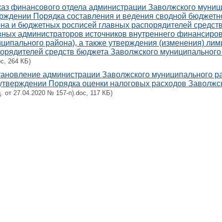
аз финансового отдела администрации Заволжского муници
рждении Порядка составления и ведения сводной бюджетн
на и бюджетных росписей главных распорядителей средст
вных администраторов источников внутреннего финансиро
ципального района), а также утверждения (изменения) ли
орядителей средств бюджета Заволжского муниципального
oc, 264 КБ)
ановление администрации Заволжского муниципального ра
утверждении Порядка оценки налоговых расходов Заволжс
д. от 27.04.2020 № 157-п).doc, 117 КБ)