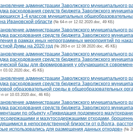
ановление администрации Заволжского муниципального ра
дка расходования средств бюджета Заволжского муниципа
ающихся 1-4 классов муниципальных общеобразовательны
на Ивановской области
(№ 64-п от 12.02.2020.doc, 49 КБ)
ановление администрации Заволжского муниципального ра
дка расходования средств бюджета Заволжского муниципа
ления в рамках иных непрограммных мероприятий по нака
стной Думы на 2020 год
(№ 283-п от 12.08.2020.doc, 45 КБ)
ановление администрации Заволжского муниципального ра
дка расходования средств бюджета Заволжского муниципа
ической базы для формирования у обучающихся современн
от 03.02.2020.doc, 45 КБ)
ановление администрации Заволжского муниципального ра
дка расходования средств бюджета Заволжского муниципа
овой образовательной среды в общеобразовательных орга
-п от 10.03.2020.doc, 46 КБ)
ановление администрации Заволжского муниципального ра
дка расходования средств бюджета Заволжского муниципал
ментации по объекту «Ликвидация подземного мазутохрани
есодержащими и мазутосодержащими отходами, брошенны
дящимися в непосредственной близости от р.Волга, расстоя
рые использовались для размещения данных отходов»
(№ 28