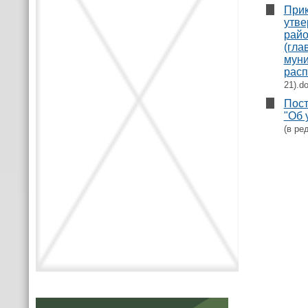
Прик
утве
райо
(гла
муни
расп
21).d
Пост
"Об 
(в ре