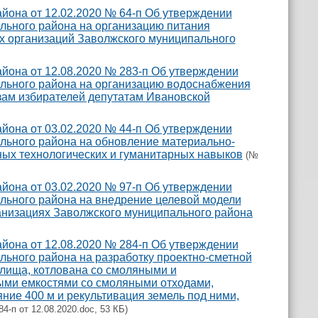
йона от 12.02.2020 № 64-п Об утверждении
льного района на организацию питания
х организаций Заволжского муниципального
йона от 12.08.2020 № 283-п Об утверждении
льного района на организацию водоснабжения
зам избирателей депутатам Ивановской
йона от 03.02.2020 № 44-п Об утверждении
льного района на обновление материально-
ых технологических и гуманитарных навыков
(№
йона от 03.02.2020 № 97-п Об утверждении
льного района на внедрение целевой модели
низациях Заволжского муниципального района
йона от 12.08.2020 № 284-п Об утверждении
ьного района на разработку проектно-сметной
лища, котлована со смоляными и
ми емкостями со смоляными отходами,
ние 400 м и рекультивация земель под ними,
4-п от 12.08.2020.doc, 53 КБ)