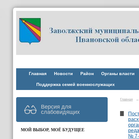
Главная
Новости
Район
Органы власти
Поддержка семей военнослужащих
Главная
→
Версия для
слабовидящих
Пост
расх
орга
МОЙ ВЫБОР, МОЁ БУДУЩЕЕ
реда
№ 7-