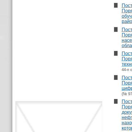
Пост
Поря
обуч
райо
Пост
Поря
насе
обла
Пост
Поря
техн
44-п 
Пост
Поря
цифр
(№ 97
Пост
Поря
доку
нефт
нахо
кото