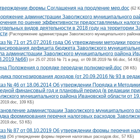
тверждении формы Соглашения на продление мер.doc
(62 
оряжение администрации Заволжского муниципального рай
ючения по оценке эффективности предоставляемых налогов
отдельных видов деятельности в 2018 году на территории 
сти
(Распоряжение администрации Заволжского муниципального района И
аз № 71 от 25.07.2016 года Об утверждении методики прог
нсирования дефицита бюджета Заволжского муниципальног
ла администрации Заволжского муниципального района Ива
8.2019 №66)
(от 25.07.2016 № 71 в ред. от 09.08.2019 № 66.doc, 54 КБ)
на Положения о порядке передачи полномочий.doc
(38 КБ)
дика прогнозирования доходов (от 20.09.2016 № 93 в редакц
аз № 46 от 18.06.2014 Об утверждении Порядка и Методик
едной финансовый год и плановый период (в редакции при
лжского муниципального района Ивановской области от 19
.2019.doc, 109 КБ)
ановление администрации Заволжского муниципального ра
дка формирования перечня налоговых расходов Заволжск
.2019.doc, 53 КБ)
аз № 87 от 08.10.2019 Об утверждении формы перечня на
она
(Об утверждении формы перечня налоговых расходов.doc, 57 КБ)