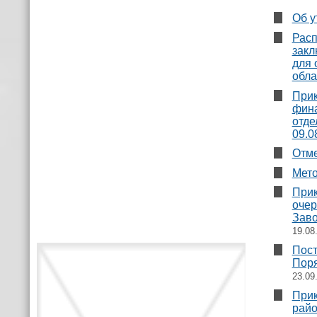
Об у
Расп
закл
для 
обла
Прик
фина
отде
09.0
Отме
Мето
Прик
очер
Заво
19.08
Пост
Поря
23.09
Прик
рай