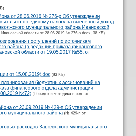
КБ)
она от 28.06.2016 № 276-р Об утверждении
ых льгот по единому налогу на вмененный доход
Заволжского муниципального района Ивановской
вановской области от 28.06.2019 № 276-р.docx, 38 КБ)
нозирования поступлений по источникам
о района (в редакции приказа финансового
новской области от 19.05.2017 №55, от
ии от 15.08.2019).doc
(93 КБ)
и планирования бюджетных ассигнований на
каза финансового отдела администрации
.08.2019 №72)
(Порядок и методика в ред. от
йона от 23.09.2019 № 429-п Об утверждении
ого муниципального района
(№ 429-п от
логовых расходов Заволжского муниципального