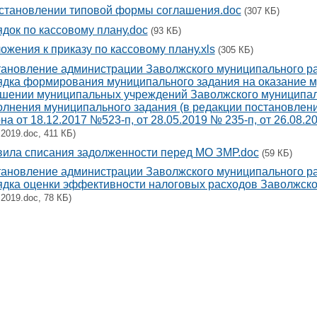
становлении типовой формы соглашения.doc
(307 КБ)
док по кассовому плану.doc
(93 КБ)
ожения к приказу по кассовому плану.xls
(305 КБ)
ановление администрации Заволжского муниципального ра
дка формирования муниципального задания на оказание м
шении муниципальных учреждений Заволжского муниципал
лнения муниципального задания (в редакции постановлен
на от 18.12.2017 №523-п, от 28.05.2019 № 235-п, от 26.08.
.2019.doc, 411 КБ)
ила списания задолженности перед МО ЗМР.doc
(59 КБ)
ановление администрации Заволжского муниципального ра
дка оценки эффективности налоговых расходов Заволжско
.2019.doc, 78 КБ)