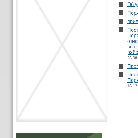
Об у
Поря
прил
Пост
Поря
отно
выпо
райо
26.08
Прав
Пост
Поря
16.12