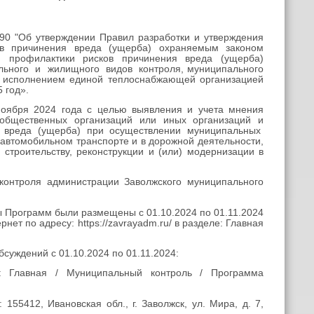
990 "Об утверждении Правил разработки и утверждения
ов причинения вреда (ущерба) охраняемым законом
 профилактики рисков причинения вреда (ущерба)
льного и жилищного видов контроля, муниципального
а исполнением единой теплоснабжающей организацией
 год».
ноября 2024 года с целью выявления и учета мнения
 общественных организаций или иных организаций и
я вреда (ущерба) при осуществлении муниципальных
втомобильном транспорте и в дорожной деятельности,
строительству, реконструкции и (или) модернизации в
контроля администрации Заволжского муниципального
 Программ были размещены с 01.10.2024 по 01.11.2024
т по адресу: https://zavrayadm.ru/ в разделе: Главная
суждений с 01.10.2024 по 01.11.2024:
еле: Главная / Муниципальный контроль / Программа
55412, Ивановская обл., г. Заволжск, ул. Мира, д. 7,