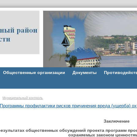
Общественные организации
Документы
Противодейст
Муниципальный контроль
Программы профилактики рисков причинения вреда (ущерба) о
Заключение
результатах общественных обсуждений проекта программ про
охраняемых законом ценностям