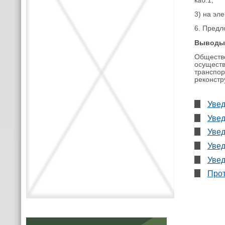
каб.1;
3) на эл
6. Предл
Выводы 
Обществ
осущест
транспор
реконстр
Увед
Увед
Увед
Увед
Увед
Прот