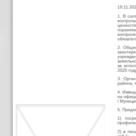
19.11.202
1. В соо
контрол
ценност
охраняе
контрол
обязател
2. Обще
заинтер
учрежде
земельно
за испол
2025 году
3. Орга
района, 
4. Извещ
на офици
/ Муници
5. Предл
1) поср
профилак
2) в пис