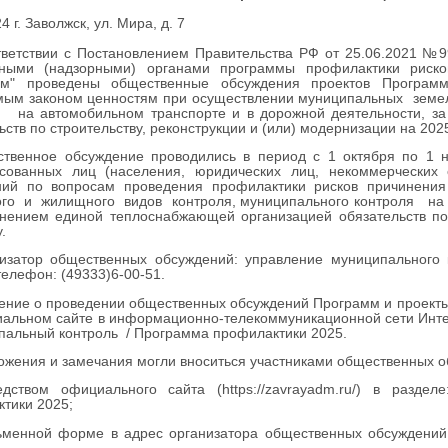
4 г. Заволжск, ул. Мира, д. 7
тветствии с Постановлением Правительства РФ от 25.06.2021 №
ьными (надзорными) органами программы профилактики риск
ям" проведены общественные обсуждения проектов Программ
мым законом ценностям при осуществлении муниципальных земе
я на автомобильном транспорте и в дорожной деятельности, з
ьств по строительству, реконструкции и (или) модернизации на 2025
ственное обсуждение проводились в период с 1 октября по 1 
есованных лиц (населения, юридических лиц, некоммерческих
ний по вопросам проведения профилактики рисков причинени
го и жилищного видов контроля, муниципального контроля на а
нением единой теплоснабжающей организацией обязательств по 
.
низатор общественных обсуждений: управление муниципального 
телефон: (49333)6-00-51.
ение о проведении общественных обсуждений Программ и проекты
альном сайте в информационно-телекоммуникационной сети Интерне
пальный контроль / Программа профилактики 2025.
ожения и замечания могли вноситься участниками общественных об
едством официального сайта (https://zavrayadm.ru/) в разд
тики 2025;
ьменной форме в адрес организатора общественных обсуждений: 1