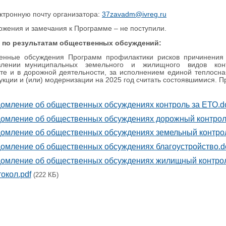
ектронную почту организатора:
37zavadm@ivreg.ru
ожения и замечания к Программе – не поступили.
по результатам общественных обсуждений:
енные обсуждения Программ профилактики рисков причинения
влении муниципальных земельного и жилищного видов конт
те и в дорожной деятельности, за исполнением единой теплосна
укции и (или) модернизации на 2025 год считать состоявшимися. 
омление об общественных обсуждениях контроль за ЕТО.d
омление об общественных обсуждениях дорожный контроль
омление об общественных обсуждениях земельный контро
омление об общественных обсуждениях благоустройство.d
омление об общественных обсуждениях жилищный контрол
окол.pdf
(222 КБ)