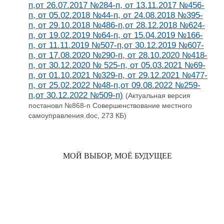
п,от 26.07.2017 №284-п, от 13.11.2017 №456-
п, от 05.02.2018 №44-п, от 24.08.2018 №395-
п, от 29.10.2018 №486-п,от 28.12.2018 №624-
п, от 19.02.2019 №64-п, от 15.04.2019 №166-
п, от 11.11.2019 №507-п,от 30.12.2019 №607-
п, от 17.08.2020 №290-п, от 28.10.2020 №418-
п, от 30.12.2020 № 525-п, от 05.03.2021 №69-
п, от 01.10.2021 №329-п, от 29.12.2021 №477-
п, от 25.02.2022 №48-п,от 09.08.2022 №259-
п,от 30.12.2022 №509-п)
(Актуальная версия
постановл №868-п Совершенствование местного
самоуправления.doc, 273 КБ)
МОЙ ВЫБОР, МОЁ БУДУЩЕЕ