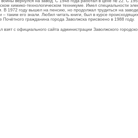
йны вернулся на завод. С 1948 года работал в цехе № 22. С 1952
ком химико-технологическом техникуме. Имел специальности эле
. В 1972 году вышел на пенсию, но продолжал трудиться на заводе
 – таким его знали. Любил читать книги, был в курсе происходящи
очётного гражданина города Заволжска присвоено в 1988 году.
 взят с официального сайта администрации Заволжского городско