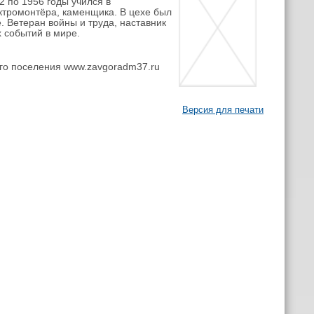
 по 1956 годы учился в
ктромонтёра, каменщика. В цехе был
. Ветеран войны и труда, наставник
х событий в мире.
го поселения www.zavgoradm37.ru
Версия для печати