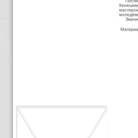
После во
Кинешемс
мастером
молодёжи
Звание П
Материал