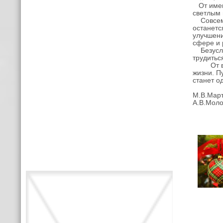
От имени
светлым 
Совсем с
останетс
улучшени
сфере и 
Безуслов
трудитьс
От всей 
жизни. П
станет о
М.В.Март
А.В.Моло