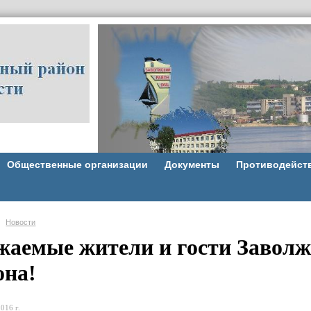
Общественные организации
Документы
Противодейст
Новости
жаемые жители и гости Заволж
она!
016 г.