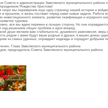
 Совета и администрации Заволжского муниципального района п
праздником Рождества Христова!
коро мы перевернем еще одну страницу нашей истории и войдем
я в прошлом, и жизнь поставит перед нами новые задачи. Работа м
е инвестиционного климата, развитие газификации и аграрного к
развитие туризма.
но, все мы ждем перемен в лучшую сторону. Но они оправдаются 
я над решением общих проблем и идти вперед.
души желаем вам стабильности, душевного равновесия, веры в се
усть рядом с вами будут ваши родные и друзья, в ваших домах цар
дним из самых удачных, оправдает надежды и порадует добрыми пе
юнин, Глава Заволжского муниципального района
дов, председатель Совета Заволжского муниципального района