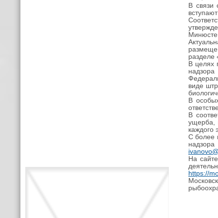
В связи 
вступают
Соответ
утвержде
Минюсте 
Актуаль
размещен
разделе «
В целях 
надзора
Федераль
виде штр
биологич
В особы
ответстве
В соотв
ущерба, 
каждого 
С более 
надзора 
ivanovo@
На сайте
деяте
https://m
Московс
рыбоохра