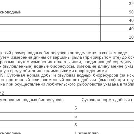
32
есноводный
90
40
40
10
вый размер водных биоресурсов определяется в свежем виде:
путем измерения длины от вершины рыла (при закрытом рте) до ос
разных - путем измерения тела от линии, соединяющей середину г
 (выловленные) водные биоресурсы, имеющие длину менее указа
нную среду обитания с наименьшими повреждениями.
9. Суточная норма добычи (вылова) водных биоресурсов (за иск
лен постоянный или временный запрет добычи (вылова) при осу
на при осуществлении любительского рыболовства указана в табли
42
менование водных биоресурсов
Суточная норма добычи (в
5
5
5
есноводный
1 экземпляр