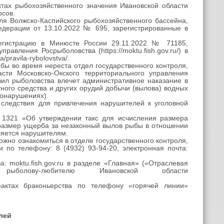
ктах рыбохозяйственного значения Ивановской области
рсов.
я Волжско-Каспийского рыбохозяйственного бассейна,
едерации от 13.10.2022 № 695, зарегистрированные в
регистрацию в Минюсте России 29.11.2022 № 71185,
вления Росрыболовства (https://moktu.fish.gov.ru/) в
/pravila-rybolovstva/.
ы во время нереста отдел государственного контроля,
сти Московско-Окского территориального управления
вил рыболовства влечет административное наказание в
ного средства и других орудий добычи (вылова) водных
вонарушениях).
следствия для привлечения нарушителей к уголовной
№ 1321 «Об утверждении такс для исчисления размера
размер ущерба за незаконный вылов рыбы в отношении
ляется нарушителям.
но ознакомиться в отделе государственного контроля,
 по телефону: 8 (4932) 93-94-20, электронная почта:
: moktu.fish.gov.ru в разделе «Главная» («Отраслевая
ыболову-любителю Ивановской области
актах браконьерства по телефону «горячей линии»
лей