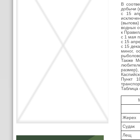
В соотв
добычи (
с 15 ап
исключен
(вылова)
водных о
к Правил
с 1 мая 
с 15 апр
с 15 дек
миног, о
рыболовс
Также М
любител
размер)
Каспийск
Пункт 1
транспор
Таблица 
Жерех
Судак
Лещ