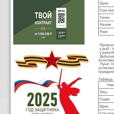
Щука
Сом пр
Сазан
Налим
Раки
Промысло
у рыб - 
у ракооб
Добытые
естестве
Пункт 10
установ
граждани
Таблица 
Наи
Лещ
Судак
Щука
Сом пр