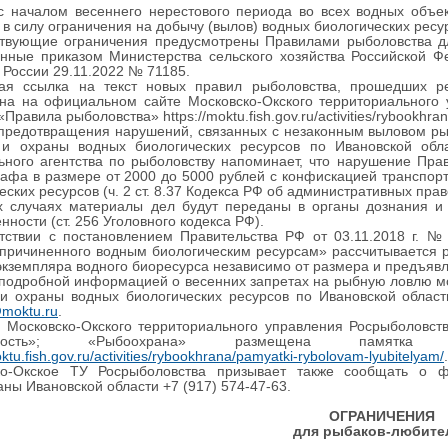
с началом весеннего нерестового периода во всех водных объе
 в силу ограничения на добычу (вылов) водных биологических ресу
ствующие ограничения предусмотрены Правилами рыболовства дл
нные приказом Министерства сельского хозяйства Российской Ф
России 29.11.2022 № 71185.
ная ссылка на текст новых правил рыболовства, прошедших 
а на официальном сайте Московско-Окского территориального упра
Правила рыболовства» https://moktu.fish.gov.ru/activities/rybookhrana
предотвращения нарушений, связанных с незаконным выловом рыб
 и охраны водных биологических ресурсов по Ивановской обла
ного агентства по рыболовству напоминает, что нарушение Пра
афа в размере от 2000 до 5000 рублей с конфискацией транспорт
еских ресурсов (ч. 2 ст. 8.37 Кодекса РФ об административных пра
х случаях материалы дел будут переданы в органы дознания и 
нности (ст. 256 Уголовного кодекса РФ).
етствии с постановлением Правительства РФ от 03.11.2018 г. 
причиненного водным биологическим ресурсам» рассчитывается 
экземпляра водного биоресурса независимо от размера и предъяв
подробной информацией о весенних запретах на рыбную ловлю мож
и охраны водных биологических ресурсов по Ивановской области
moktu.ru
.
 Московско-Окского территориального управления Росрыболовства
льность»; «Рыбоохрана» размещена памятка р
oktu.fish.gov.ru/activities/rybookhrana/pamyatki-rybolovam-lyubitelyam/
.
ко-Окское ТУ Росрыболовства призывает также сообщать о ф
ны Ивановской области +7 (917) 574-47-63.
ОГРАНИЧЕНИЯ
для рыбаков-любите