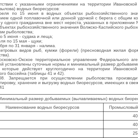
етствии с указанными ограничениями на территории Ивановской
вылова) водных биоресурсов:
реля по 15 июня в водных объектах рыбохозяйственного зна
ием одной поплавочной или донной удочкой с берега с общим ко
 у одного гражданина вне мест нереста, указанных в приложении
бъектах рыбохозяйственного значения Волжско-Каспийского рыбох
ам рыболовства;
по 5 июня - судака и леща;
еля по 15 мая - щуки;
абря по 31 января - налима.
сетровых видов рыб, кумжи (форели) (пресноводная жилая форм
тва).
осковско-Окское территориальное управление Федерального аге
ей установлены суточные нормы и минимальный размер добываем
, которые действует круглогодично на территории Ивановско
ого бассейна (таблицы 41 и 42).
08. Запрещается при осуществлении рыболовства производить
тировку, хранение и выгрузку водных биоресурсов, имеющих в свеж
41
Минимальный размер добываемых (вылавливаемых) водных биоре
Наименование водных биоресурсов
Промысловый 
40
40
25