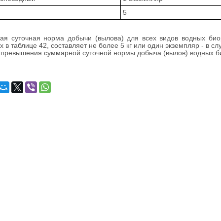
5
я суточная норма добычи (вылова) для всех видов водных биор
х в таблице 42, составляет не более 5 кг или один экземпляр - в сл
 превышения суммарной суточной нормы добыча (вылов) водных б