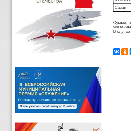
Сазан
Суммарна
указанны
В случае