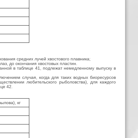
нования средних лучей хвостового плавника;
лаз, до окончания хвостовых пластин.
нной в таблице 41, подлежат немедленному выпуску в
лючением случая, когда для таких водных биоресурсов
ществлении любительского рыболовства), для каждого
це 42.
ылова), кг