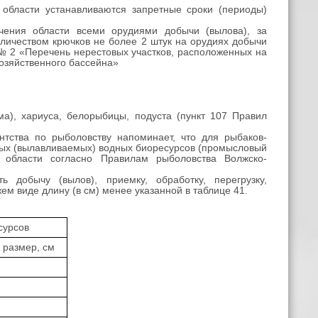
 области устанавливаются запретные сроки (периоды)
чения области всеми орудиями добычи (вылова), за
личеством крючков не более 2 штук на орудиях добычи
 № 2 «Перечень нерестовых участков, расположенных на
озяйственного бассейна»
а), хариуса, белорыбицы, подуста (пункт 107 Правил
нтства по рыболовству напоминает, что для рыбаков-
ых (вылавливаемых) водных биоресурсов (промысловый
й области согласно Правилам рыболовства Волжско-
 добычу (вылов), приемку, обработку, перегрузку,
ем виде длину (в см) менее указанной в таблице 41.
сурсов
размер, см