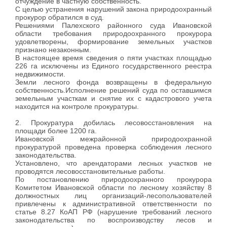
отчуждение в частную собственность.
С целью устранения нарушений закона природоохранный
прокурор обратился в суд.
Решениями Палехского районного суда Ивановской
области требования природоохранного прокурора
удовлетворены, формирование земельных участков
признано незаконным.
В настоящее время сведения о пяти участках площадью
226 га исключены из Единого государственного реестра
недвижимости.
Земли лесного фонда возвращены в федеральную
собственность.Исполнение решений суда по оставшимся
земельным участкам и снятие их с кадастрового учета
находится на контроле прокуратуры.
2. Прокуратура добилась лесовосстановления на
площади более 1200 га.
Ивановской межрайонной природоохранной
прокуратурой проведена проверка соблюдения лесного
законодательства.
Установлено, что арендаторами лесных участков не
проводятся лесовосстановительные работы.
По постановлению природоохранного прокурора
Комитетом Ивановской области по лесному хозяйству 8
должностных лиц организаций-лесопользователей
привлечены к административной ответственности по
статье 8.27 КоАП РФ (нарушение требований лесного
законодательства по воспроизводству лесов и