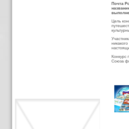
Почта Р
названи
выполне
Цель кон
путешест
культурн
Участник
никакого
настоящи
Конкурс 
Союза фи