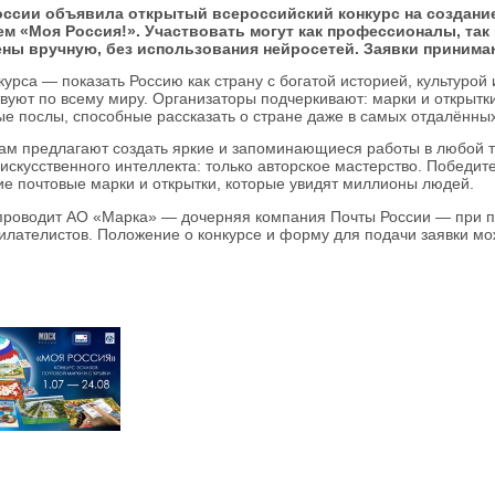
оссии объявила открытый всероссийски
й конкурс на создани
ем «Моя Россия!». Участвовать могут как профессионалы, та
ны вручную, без использования нейросетей. Заявки принимаю
курса — показать Россию как страну с богатой историей, культурой
вуют по всему миру. Организаторы подчеркивают: марки и открытки
ые послы, способные рассказать о стране даже в самых отдалённых
ам предлагают создать яркие и запоминающиеся работы в любой те
 искусственного интеллекта: только авторское мастерство. Победите
е почтовые марки и открытки, которые увидят миллионы людей.
проводит АО «Марка» — дочерняя компания Почты России — при п
лателистов. Положение о конкурсе и форму для подачи заявки мо