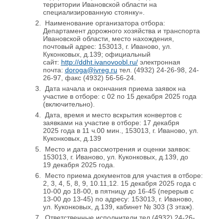
территории Ивановской области на
специализированную стоянку».
Наименование организатора отбора:
Департамент дорожного хозяйства и транспорта
Ивановской области, место нахождения,
почтовый адрес: 153013, г. Иваново, ул.
Куконковых, д.139; официальный
сайт:
http://ddht.ivanovoobl.ru/
электронная
почта:
doroga@ivreg.ru
тел. (4932) 24-26-98, 24-
26-97, факс (4932) 56-56-24.
Дата начала и окончания приема заявок на
участие в отборе: с 02 по 15 декабря 2025 года
(включительно).
Дата, время и место вскрытия конвертов с
заявками на участие в отборе: 17 декабря
2025 года в 11 ч.00 мин., 153013, г. Иваново, ул.
Куконковых, д.139
Место и дата рассмотрения и оценки заявок:
153013, г. Иваново, ул. Куконковых, д.139, до
19 декабря 2025 года.
Место приема документов для участия в отборе:
2, 3, 4, 5, 8, 9, 10.11,12. 15 декабря 2025 года с
10-00 до 18-00, в пятницу до 16-45 (перерыв с
13-00 до 13-45) по адресу: 153013, г. Иваново,
ул. Куконковых, д.139, кабинет № 303 (3 этаж).
Ответственные исполнители тел.(4932) 24-26-