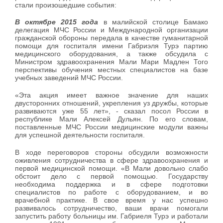
стали произошедшие события:
В октябре 2015 года
в малийской столице Бамако
делегация МЧС России и Международной организации
гражданской обороны передала в качестве гуманитарной
помощи для госпиталя имени Габриэля Турэ партию
медицинского оборудования, а также обсудила с
Министром здравоохранения Мали Мари Мадлен Того
перспективы обучения местных специалистов на базе
учебных заведений МЧС России.
«Эта акция имеет важное значение для наших
двусторонних отношений, укрепления уз дружбы, которые
развиваются уже 55 лет», - сказал посол России в
республике Мали Алексей Дульян. По его словам,
поставленные МЧС России медицинские модули важны
для успешной деятельности госпиталя.
В ходе переговоров стороны обсудили возможности
оживления сотрудничества в сфере здравоохранения и
первой медицинской помощи. «В Мали довольно слабо
обстоит дело с первой помощью. Государству
необходима поддержка и в сфере подготовки
специалистов по работе с оборудованием, и во
врачебной практике. В свое время у нас успешно
развивалось сотрудничество, ваши врачи помогали
запустить работу больницы им. Габриеля Турэ и работали