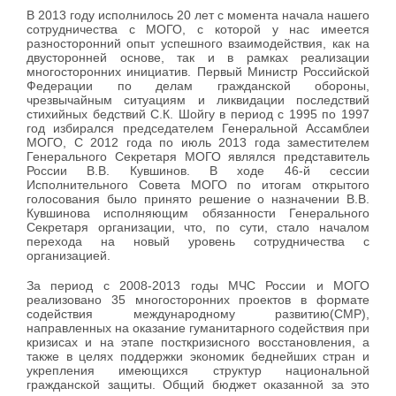
В 2013 году исполнилось 20 лет с момента начала нашего
сотрудничества с МОГО, с которой у нас имеется
разносторонний опыт успешного взаимодействия, как на
двусторонней основе, так и в рамках реализации
многосторонних инициатив. Первый Министр Российской
Федерации по делам гражданской обороны,
чрезвычайным ситуациям и ликвидации последствий
стихийных бедствий С.К. Шойгу в период с 1995 по 1997
год избирался председателем Генеральной Ассамблеи
МОГО, С 2012 года по июль 2013 года заместителем
Генерального Секретаря МОГО являлся представитель
России В.В. Кувшинов. В ходе 46-й сессии
Исполнительного Совета МОГО по итогам открытого
голосования было принято решение о назначении В.В.
Кувшинова исполняющим обязанности Генерального
Секретаря организации, что, по сути, стало началом
перехода на новый уровень сотрудничества с
организацией.
За период с 2008-2013 годы МЧС России и МОГО
реализовано 35 многосторонних проектов в формате
содействия международному развитию(CMP),
направленных на оказание гуманитарного содействия при
кризисах и на этапе посткризисного восстановления, а
также в целях поддержки экономик беднейших стран и
укрепления имеющихся структур национальной
гражданской защиты. Общий бюджет оказанной за это