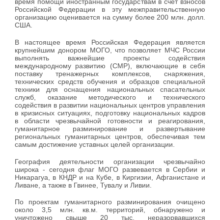
время помощи иностранным государствам в счет взносов
Российской Федерации в эту межправительственную
организацию оценивается на сумму более 200 млн. долл.
США.
В настоящее время Российская Федерация является
крупнейшим донором МОГО, что позволяет МЧС России
выполнять важнейшие проекты содействия
международному развитию (СМР), включающие в себя
поставку тренажерных комплексов, снаряжения,
технических средств обучения и образцов специальной
техники для оснащения национальных спасательных
служб, оказание методического и технического
содействия в развитии национальных центров управления
в кризисных ситуациях, подготовку национальных кадров
в области чрезвычайной готовности и реагирования,
гуманитарное разминирование и развертывание
региональных гуманитарных центров, обеспечивая тем
самым достижение уставных целей организации.
География деятельности организации чрезвычайно
широка - сегодня флаг МОГО развевается в Сербии и
Никарагуа, в КНДР и на Кубе, в Киргизии, Афганистане и
Ливане, а также в Гвинее, Тувалу и Ливии.
По проектам гуманитарного разминирования очищено
около 3,5 млн. кв.м. территорий, обнаружено и
уничтожено свыше 20 тыс. неразорвавшихся