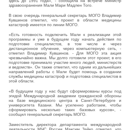
здесь до 1991 года», - сообщила на встрече Министр
здравоохранения Мали Мари Мадлен Того.
В свою очередь генеральный секретарь МОГО Владимир
Кувшинов отметил, что проект в области медицины
катастроф имеется по линии МОГО.
«Есть готовность подключить Мали к реализации этой
программы и уже в будущем году начать действия по
подготовке специалистов, в том числе и через
дистанционное обучение, через компьютерную сеть, -
отметил Владимир Кувшинов. - Для МОГО эта акция
чрезвычайно важна. Мы долго готовили этот проект, в его
подготовке принимало участие много людей, министерств
и ведомств». Он также отметил, что одним из дальнейших
направлений работы с Мали будет помощь в создании
службы медицины катастроф и подготовка специалистов в
этой области.
«В будущем году у нас будут сформированы курсы под
эгидой Международной академии гражданской обороны
на базе медицинского центра в Санкт-Петербурге и
университета Казани. Мы усиленно работаем, чтобы
сформировать несколько таких базовых курсов», -
сообщил генеральный секретарь МОГО.
Заместитель директора департамента международной
деятельности МЧС России Максим Зайко отметил, что