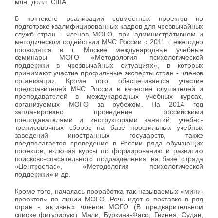
млн. долл. США.
В контексте реализации совместных проектов по
подготовке квалифицированных кадров для чрезвычайных
служб стран - членов МОГО, при административном и
методическом содействии МЧС России с 2011 г. ежегодно
проводятся в г. Москве международные учебные
семинары МОГО «Методология психологической
поддержки в чрезвычайных ситуациях», в которых
принимают участие профильные эксперты стран - членов
организации. Кроме того, обеспечивается участие
представителей МЧС России в качестве слушателей и
преподавателей в международных учебных курсах,
организуемых МОГО за рубежом. На 2014 год
запланировано проведение российскими
преподавателями и инструкторами занятий, учебно-
тренировочных сборов на базе профильных учебных
заведений иностранных государств, также
предполагается проведение в России ряда обучающих
проектов, включая курсы по формированию и развитию
поисково-спасательного подразделения на базе отряда
«Центроспас», «Методология психологической
поддержки» и др.
Кроме того, началась проработка так называемых «мини-
проектов» по линии МОГО. Речь идет о поставке в ряд
стран - активных членов МОГО (В предварительном
списке фигурируют Мали, Буркина-Фасо, Гвинея, Судан,