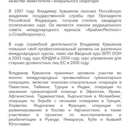
качестве заместителя Генерального секретаря.
В 1997 году Владимир Кувшинов окончил Российскую
академию государственной службы при Президенте
Российской Федерации, получив степень кандидата
политических наук. Он является членом редакционного
совета международного журнала «КрайзисРеспонс»
(«CrisisResponse»).
В ходе служебной деятельности Владимир Кувшинов
повышал свой профессиональный уровень на различных
международных курсах, таких как Вводный курс ВПП ООН
в 2003 году, курс ЮНДАК в 2004 году, курс управления для
старших должностных лиц ЕС в 2006 году.
Владимир Кувшинов принимал активное участие во
многих международных чрезвычайных гуманитарных
операциях, включая поисково-спасательные операции в
Пакистане, Тайване, Турции и Индии; операции по
оказанию гуманитарной помощи в Эфиопии, Ираке,
Афганистане, Таджикистане, Кыргызстане и Мозамбике;
операции по борьбе с лесными пожарами в Греции,
Хорватии, Индонезии и Франции; операции по
разминированию в Косово и Афганистане, а также
участвовал в проектах по восстановлению и
реабилитации в Руанде, Никарагуа, Кубе и бывшей
Югославии.