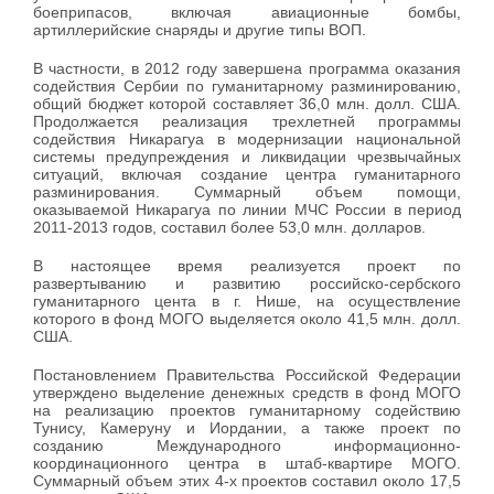
боеприпасов, включая авиационные бомбы,
артиллерийские снаряды и другие типы ВОП.
В частности, в 2012 году завершена программа оказания
содействия Сербии по гуманитарному разминированию,
общий бюджет которой составляет 36,0 млн. долл. США.
Продолжается реализация трехлетней программы
содействия Никарагуа в модернизации национальной
системы предупреждения и ликвидации чрезвычайных
ситуаций, включая создание центра гуманитарного
разминирования. Суммарный объем помощи,
оказываемой Никарагуа по линии МЧС России в период
2011-2013 годов, составил более 53,0 млн. долларов.
В настоящее время реализуется проект по
развертыванию и развитию российско-сербского
гуманитарного цента в г. Нише, на осуществление
которого в фонд МОГО выделяется около 41,5 млн. долл.
США.
Постановлением Правительства Российской Федерации
утверждено выделение денежных средств в фонд МОГО
на реализацию проектов гуманитарному содействию
Тунису, Камеруну и Иордании, а также проект по
созданию Международного информационно-
координационного центра в штаб-квартире МОГО.
Суммарный объем этих 4-х проектов составил около 17,5