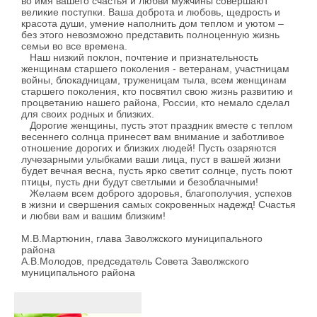
во имя вашего счастья и любви мужчины совершают
великие поступки. Ваша доброта и любовь, щедрость и
красота души, умение наполнить дом теплом и уютом –
без этого невозможно представить полноценную жизнь
семьи во все времена.
Наш низкий поклон, почтение и признательность
женщинам старшего поколения - ветеранам, участницам
войны, блокадницам, труженицам тыла, всем женщинам
старшего поколения, кто посвятил свою жизнь развитию и
процветанию нашего района, России, кто немало сделал
для своих родных и близких.
Дорогие женщины, пусть этот праздник вместе с теплом
весеннего солнца принесет вам внимание и заботливое
отношение дорогих и близких людей! Пусть озаряются
лучезарными улыбками ваши лица, пуст в вашей жизни
будет вечная весна, пусть ярко светит солнце, пусть поют
птицы, пусть дни будут светлыми и безоблачными!
Желаем всем доброго здоровья, благополучия, успехов
в жизни и свершения самых сокровенных надежд! Счастья
и любви вам и вашим близким!
М.В.Мартюнин, глава Заволжского муниципального
района
А.В.Молодов, председатель Совета Заволжского
муниципального района