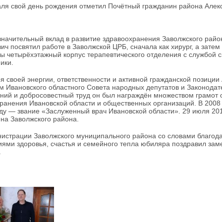
ля свой день рождения отметил Почётный гражданин района Алекс
значительный вклад в развитие здравоохранения Заволжского райо
ич посвятил работе в Заволжской ЦРБ, сначала как хирург, а затем
ы четырёхэтажный корпус терапевтического отделения с службой 
ики.
я своей энергии, ответственности и активной гражданской позици
м Ивановского областного Совета народных депутатов и Законодат
ний и добросовестный труд он был награждён множеством грамот 
ранения Ивановской области и общественных организаций. В 2008 
оду — звание «Заслуженный врач Ивановской области». 29 июля 20
на Заволжского района.
истрации Заволжского муниципального района со словами благодар
ями здоровья, счастья и семейного тепла юбиляра поздравил зам
.