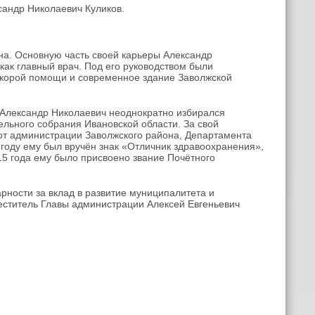
андр Николаевич Куликов.
на. Основную часть своей карьеры Александр
 как главный врач. Под его руководством были
скорой помощи и современное здание Заволжской
и Александр Николаевич неоднократно избирался
ельного собрания Ивановской области. За свой
от администрации Заволжского района, Департамента
году ему был вручён знак «Отличник здравоохранения»,
15 года ему было присвоено звание Почётного
ности за вклад в развитие муниципалитета и
еститель Главы администрации Алексей Евгеньевич