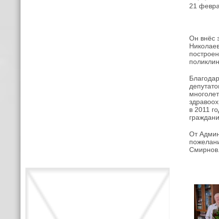
21 февра
Он внёс 
Николаев
построен
поликлин
Благодар
депутато
многолет
здравоох
в 2011 г
граждани
От Админ
пожелани
Смирнов