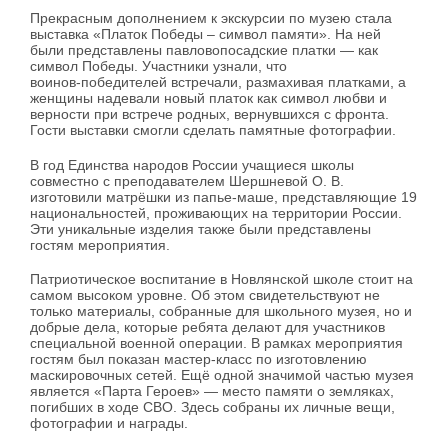
Прекрасным дополнением к экскурсии по музею стала
выставка «Платок Победы – символ памяти». На ней
были представлены павловопосадские платки — как
символ Победы. Участники узнали, что
воинов‑победителей встречали, размахивая платками, а
женщины надевали новый платок как символ любви и
верности при встрече родных, вернувшихся с фронта.
Гости выставки смогли сделать памятные фотографии.
В год Единства народов России учащиеся школы
совместно с преподавателем Шершневой О. В.
изготовили матрёшки из папье‑маше, представляющие 19
национальностей, проживающих на территории России.
Эти уникальные изделия также были представлены
гостям мероприятия.
Патриотическое воспитание в Новлянской школе стоит на
самом высоком уровне. Об этом свидетельствуют не
только материалы, собранные для школьного музея, но и
добрые дела, которые ребята делают для участников
специальной военной операции. В рамках мероприятия
гостям был показан мастер‑класс по изготовлению
маскировочных сетей. Ещё одной значимой частью музея
является «Парта Героев» — место памяти о земляках,
погибших в ходе СВО. Здесь собраны их личные вещи,
фотографии и награды.