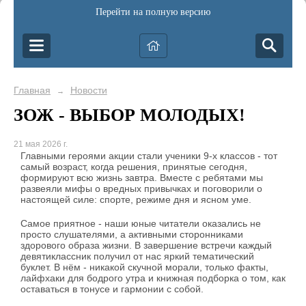
Перейти на полную версию
Главная
Новости
→
ЗОЖ - ВЫБОР МОЛОДЫХ!
21 мая 2026 г.
Главными героями акции стали ученики 9-х классов - тот
самый возраст, когда решения, принятые сегодня,
формируют всю жизнь завтра. Вместе с ребятами мы
развеяли мифы о вредных привычках и поговорили о
настоящей силе: спорте, режиме дня и ясном уме.
Самое приятное - наши юные читатели оказались не
просто слушателями, а активными сторонниками
здорового образа жизни. В завершение встречи каждый
девятиклассник получил от нас яркий тематический
буклет. В нём - никакой скучной морали, только факты,
лайфхаки для бодрого утра и книжная подборка о том, как
оставаться в тонусе и гармонии с собой.