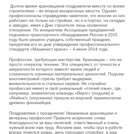
Долгое время крановщиков поздравляли вместе со всеми
строителями – во второе воскресенье августа. Однако
профессионалы справедливо заметили, что многие из них
работают не только на стройках, но и в портах, на складах
и заводах, имея к Дню строителя лишь косвенное
отношение. По инициативе Ассоциации предприятий
подъемно-транспортного оборудования России в 2015
году было решено учредить собственный праздник,
приурочив его ко дню утверждения профессионального
стандарта «Машинист крана» – 4 июня 2014 года.
Профессия, требующая мастерства. Крановщик – это не
просто оператор техники. Это специалист, от точности и
аккуратности которого зависят жизни людей и
сохранность огромных материальных ценностей. Подъем
многометровой стрелы требует выдержки,
внимательности и стальных нервов. Не случайно
профессия имеет и свой уникальный «птичий язык», где,
например, знаменитые команды «Вира!» (подъем) и
«Майна!» (опускание) пришли из морской терминологии
древних финикийцев.
Поздравляем с праздником! Уважаемые крановщики и
ветераны профессии! Примите искренние слова
благодарности за ваш нелегкий, ответственный и очень
нужный всем нам труд. Желаем вам, чтобы груз в работе
всегда ложился ровно, день проходил спокойно, а над