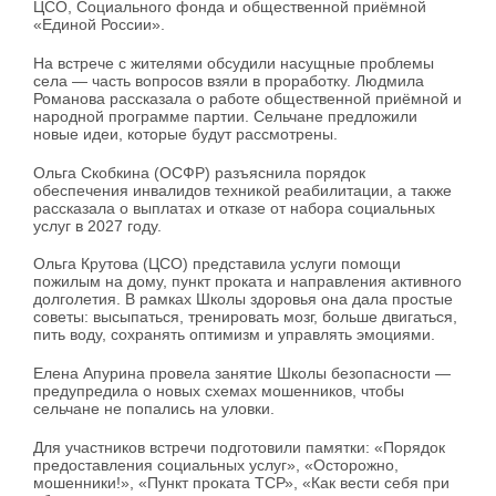
ЦСО, Социального фонда и общественной приёмной
«Единой России».
На встрече с жителями обсудили насущные проблемы
села — часть вопросов взяли в проработку. Людмила
Романова рассказала о работе общественной приёмной и
народной программе партии. Сельчане предложили
новые идеи, которые будут рассмотрены.
Ольга Скобкина (ОСФР) разъяснила порядок
обеспечения инвалидов техникой реабилитации, а также
рассказала о выплатах и отказе от набора социальных
услуг в 2027 году.
Ольга Крутова (ЦСО) представила услуги помощи
пожилым на дому, пункт проката и направления активного
долголетия. В рамках Школы здоровья она дала простые
советы: высыпаться, тренировать мозг, больше двигаться,
пить воду, сохранять оптимизм и управлять эмоциями.
Елена Апурина провела занятие Школы безопасности —
предупредила о новых схемах мошенников, чтобы
сельчане не попались на уловки.
Для участников встречи подготовили памятки: «Порядок
предоставления социальных услуг», «Осторожно,
мошенники!», «Пункт проката ТСР», «Как вести себя при